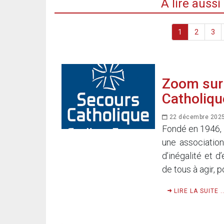
A lire auss
1
2
3
Zoom sur 
Catholiqu
22 décembre 202
Fondé en 1946, 
une associatio
d’inégalité et d
de tous à agir, p
LIRE LA SUITE ..