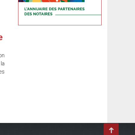
e
on
la
es