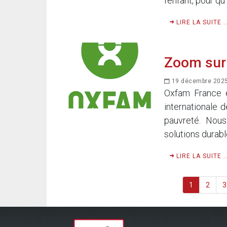
l’enfant, pour qu’
LIRE LA SUITE ..
Zoom sur 
19 décembre 202
Oxfam France e
internationale 
pauvreté. Nous
solutions durabl
LIRE LA SUITE ..
1
2
3