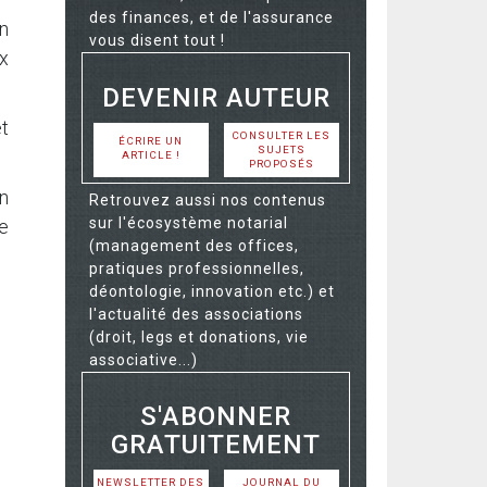
des finances, et de l'assurance
n
vous disent tout !
x
DEVENIR AUTEUR
et
CONSULTER LES
ÉCRIRE UN
SUJETS
ARTICLE !
PROPOSÉS
on
Retrouvez aussi nos contenus
sur l'écosystème notarial
e
(management des offices,
pratiques professionnelles,
déontologie, innovation etc.) et
l'actualité des associations
(droit, legs et donations, vie
associative...)
S'ABONNER
GRATUITEMENT
NEWSLETTER DES
JOURNAL DU