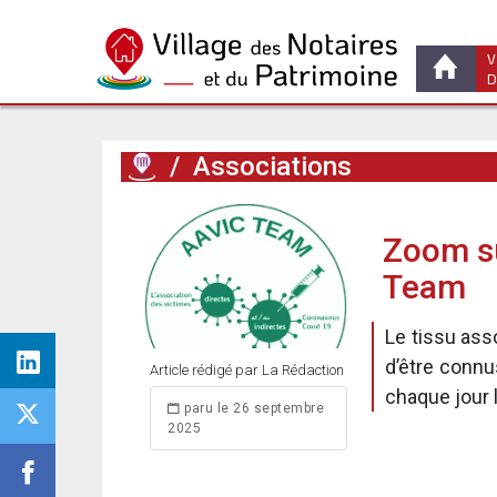
V
D
/
Associations
Zoom su
Team
Le tissu ass
d’être connu
Article rédigé par La Rédaction
chaque jour l
paru le 26 septembre
2025