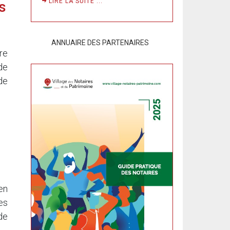
LIRE LA SUITE ...
s
ANNUAIRE DES PARTENAIRES
re
de
de
en
es
de