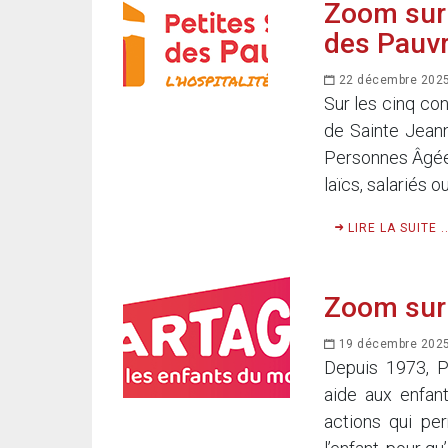
Zoom sur 
des Pauv
22 décembre 202
Sur les cinq co
de Sainte Jeann
Personnes Âgées
laïcs, salariés ou
LIRE LA SUITE ..
Zoom sur 
19 décembre 202
Depuis 1973, PA
aide aux enfan
actions qui pe