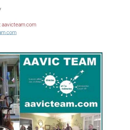
y
z
aavicteam.com
eam.com