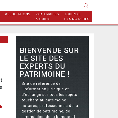
ASSOCIATIONS
PARTENAIRES
JOURNAL
& GUIDE
DES NOTAIRES
BIENVENUE SUR
LE SITE DES
EXPERTS DU
PATRIMOINE !
nt
Site de référence de
e
l'information juridique et
d'échange sur tous les sujets
touchant au patrimoine :
notaires, professionnels de la
gestion de patrimoine, de
l'immobilier, de la banque et