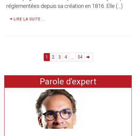
réglementées depuis sa création en 1816. Elle (…)
LIRE LA SUITE ...
1
2
3
4
...
54
Parole d'expert