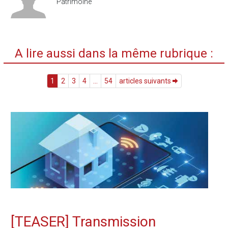
Patrimoine
A lire aussi dans la même rubrique :
1
2
3
4
...
54
articles suivants
[TEASER] Transmission