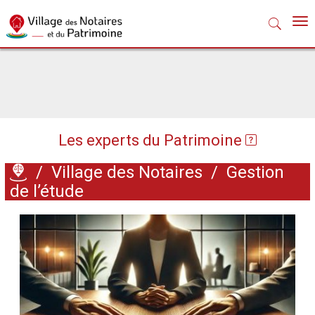
Nav
Les experts du Patrimoine
/
Village des Notaires
/
Gestion
de l’étude