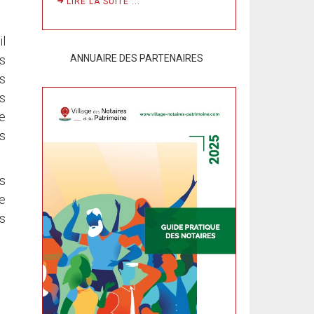
LIRE LA SUITE ...
il
ANNUAIRE DES PARTENAIRES
s
s
s
ie
s
us
ée
us