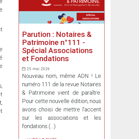
re
e
st
Parution : Notaires &
Patrimoine n°111 -
re
Spécial Associations
et Fondations
ré
e
25 mai 2026
Nouveau nom, même ADN ! Le
numéro 111 de la revue Notaires
s,
& Patrimoine vient de paraître.
et
Pour cette nouvelle édition, nous
t,
avons choisi de mettre l’accent
et
sur les associations et les
fondations (…)