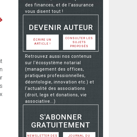
des finances, et de l'assurance
vous disent tout !
DEVENIR AUTEUR
CONSULTER LES
ÉCRIRE UN
SUJETS
ARTICLE !
PROPOSÉS
Retrouvez aussi nos contenus
it
sur l'écosystème notarial
on
(management des offices,
pratiques professionnelles,
ur
déontologie, innovation etc.) et
rs
l'actualité des associations
ux
(droit, legs et donations, vie
associative...)
S'ABONNER
GRATUITEMENT
NEWSLETTER DES
JOURNAL DU