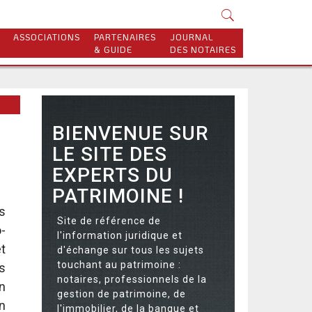
ASSOCIATIONS
PARTENAIRES
JOURNAL
& GUIDE
DES NOTAIRES
BIENVENUE SUR
LE SITE DES
EXPERTS DU
PATRIMOINE !
es
Site de référence de
-
l'information juridique et
t
d'échange sur tous les sujets
touchant au patrimoine :
s
notaires, professionnels de la
n
gestion de patrimoine, de
n
l'immobilier, de la banque et