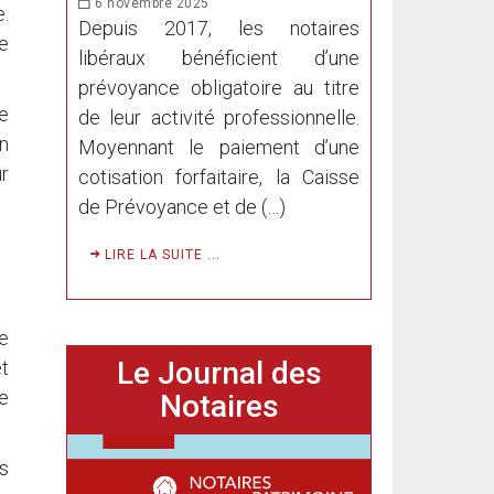
6 novembre 2025
e.
Depuis 2017, les notaires
e
libéraux bénéficient d’une
prévoyance obligatoire au titre
Je
de leur activité professionnelle.
un
Moyennant le paiement d’une
ur
cotisation forfaitaire, la Caisse
de Prévoyance et de (…)
LIRE LA SUITE ...
ne
Le Journal des
t
e
Notaires
es