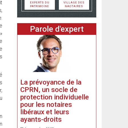
it
EXPERTS DU
VILLAGE DES
PATRIMOINE
NAOTAIRES
,
.
e
Parole d'expert
 »
le
e
is
té
La prévoyance de la
s
CPRN, un socle de
r,
protection individuelle
u
pour les notaires
libéraux et leurs
in
ayants-droits
en