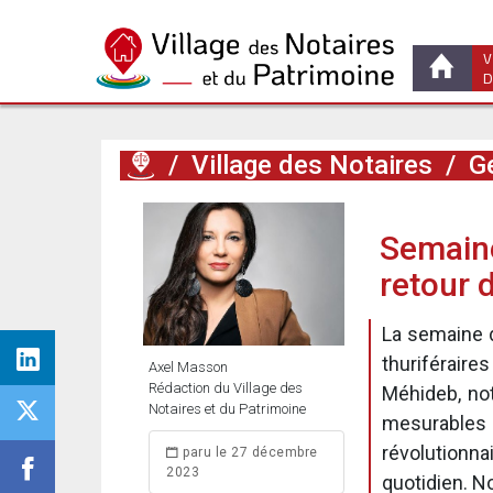
V
D
/
Village des Notaires
/
Ge
Semaine 
retour 
La semaine d
thuriférair
Axel Masson
Rédaction du Village des
Méhideb, not
Notaires et du Patrimoine
mesurables e
révolutionn
paru le 27 décembre
2023
quotidien. N