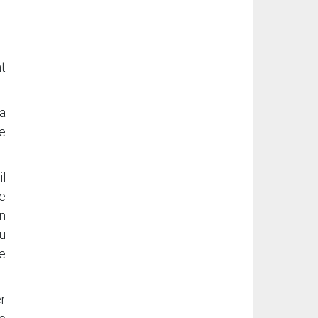
t
la
le
l
e
En
au
de
er