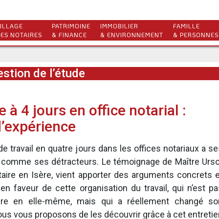
ILLAGE
PATRIMOINE
IMMOBILIER
FAMILLE
ES NOTAIRES
& FINANCE
& ENVIRONNEMENT
& PERSONNES
stion de l’étude
à 4 jours en office notarial :
d’expérience
e travail en quatre jours dans les offices notariaux a s
es comme ses détracteurs. Le témoignage de Maître Urso
aire en Isère, vient apporter des arguments concrets e
n faveur de cette organisation du travail, qui n’est pa
aire en elle-même, mais qui a réellement changé so
ous vous proposons de les découvrir grâce à cet entretie