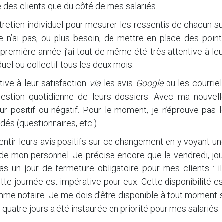
té des clients que du côté de mes salariés.
entretien individuel pour mesurer les ressentis de chacun s
Je n’ai pas, ou plus besoin, de mettre en place des poin
a première année j’ai tout de même été très attentive à le
iduel ou collectif tous les deux mois.
tive à leur satisfaction
via
les avis
Google
ou les courrie
gestion quotidienne de leurs dossiers. Avec ma nouvell
our positif ou négatif. Pour le moment, je n’éprouve pas 
és (questionnaires, etc.).
entir leurs avis positifs sur ce changement en y voyant u
de mon personnel. Je précise encore que le vendredi, jou
as un jour de fermeture obligatoire pour mes clients : i
te journée est impérative pour eux. Cette disponibilité e
me notaire. Je me dois d’être disponible à tout moment s
quatre jours a été instaurée en priorité pour mes salariés.