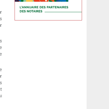
ur
ts
ur
ls
e
le
ne
r
ls
st
i