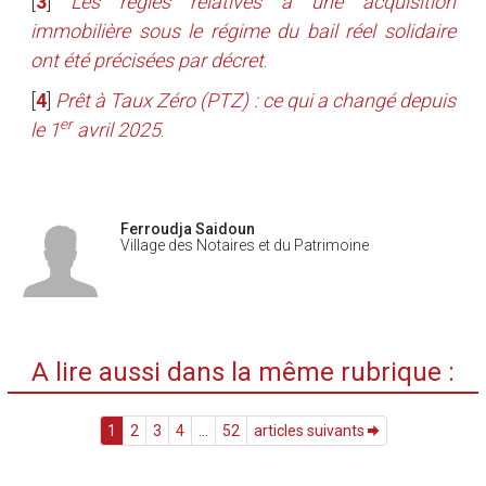
[
3
]
Les règles relatives à une acquisition
immobilière sous le régime du bail réel solidaire
ont été précisées par décret
.
[
4
]
Prêt à Taux Zéro (PTZ) : ce qui a changé depuis
er
le 1
avril 2025
.
Ferroudja Saidoun
Village des Notaires et du Patrimoine
A lire aussi dans la même rubrique :
1
2
3
4
...
52
articles suivants