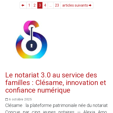
1
2
3
4
...
23
articles suivants
Le notariat 3.0 au service des
familles : Clésame, innovation et
confiance numérique
6 octobre 2025
Clésame : la plateforme patrimoniale née du notariat
Conçue par cinq jeunes notaires — Alexia Arno,