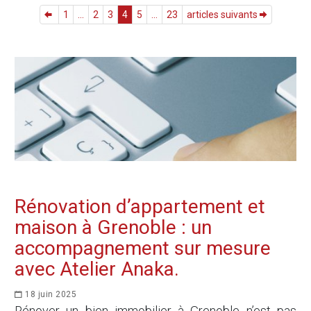
1
...
2
3
4
5
...
23
articles suivants
Rénovation d’appartement et
maison à Grenoble : un
accompagnement sur mesure
avec Atelier Anaka.
18 juin 2025
Rénover un bien immobilier à Grenoble n’est pas