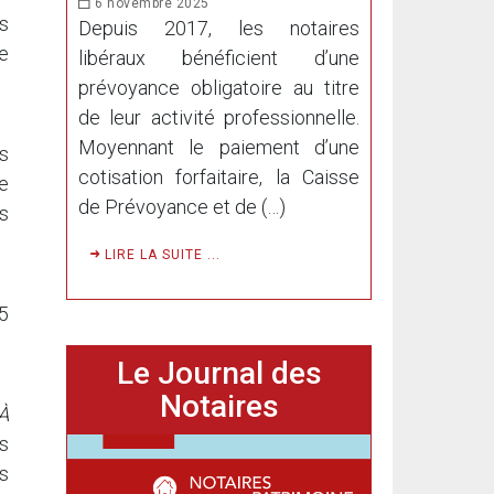
6 novembre 2025
s
Depuis 2017, les notaires
e
libéraux bénéficient d’une
prévoyance obligatoire au titre
de leur activité professionnelle.
Moyennant le paiement d’une
ts
cotisation forfaitaire, la Caisse
le
de Prévoyance et de (…)
es
LIRE LA SUITE ...
5
Le Journal des
Notaires
À
s
es