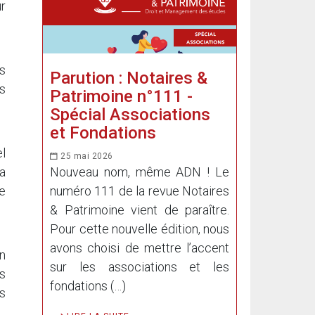
ur
es
Parution : Notaires &
ls
Patrimoine n°111 -
Spécial Associations
et Fondations
el
25 mai 2026
Nouveau nom, même ADN ! Le
a
numéro 111 de la revue Notaires
re
& Patrimoine vient de paraître.
Pour cette nouvelle édition, nous
avons choisi de mettre l’accent
on
sur les associations et les
s
fondations (…)
s