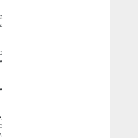
la
a
0
e
le
,
de
x,