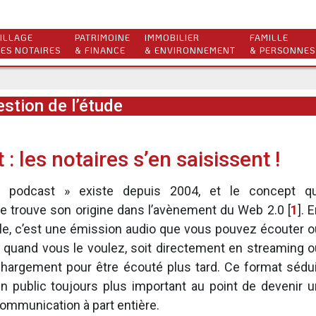
ILLAGE
PATRIMOINE
IMMOBILIER
FAMILLE
ES NOTAIRES
& FINANCE
& ENVIRONNEMENT
& PERSONNES
stion de l’étude
: les notaires s’en saisissent !
 podcast » existe depuis 2004, et le concept qu
e trouve son origine dans l’avènement du Web 2.0
[
1
]
. 
le, c’est une émission audio que vous pouvez écouter o
 quand vous le voulez, soit directement en streaming o
chargement pour être écouté plus tard. Ce format sédui
n public toujours plus important au point de devenir u
ommunication à part entière.