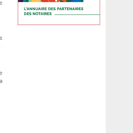
de
es
 :
e
a