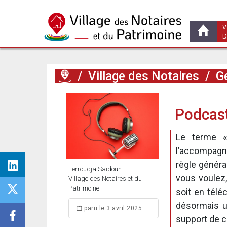
V
D
/
Village des Notaires
/
Ge
Podcast 
Le terme «
l’accompagn
règle généra
Ferroudja Saidoun
vous voulez,
Village des Notaires et du
Patrimoine
soit en télé
désormais u
paru le 3 avril 2025
support de c