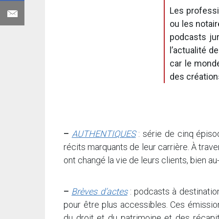
Les professi
ou les notai
podcasts jur
l’actualité 
car le mond
des création
–
AUTHENTIQUES
: série de cinq épis
récits marquants de leur carrière. À trav
ont changé la vie de leurs clients, bien a
–
Brèves d’actes
: podcasts à destination
pour être plus accessibles. Ces émissi
du droit et du patrimoine et des récapit