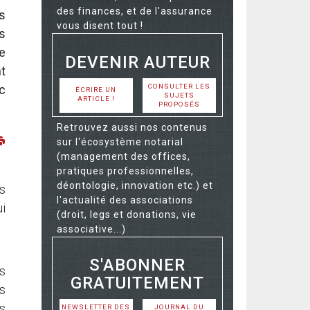
des finances, et de l'assurance
ts
vous disent tout !
es
e
DEVENIR AUTEUR
nt
CONSULTER LES
c
ÉCRIRE UN
SUJETS
ARTICLE !
PROPOSÉS
Retrouvez aussi nos contenus
sur l'écosystème notarial
(management des offices,
pratiques professionnelles,
déontologie, innovation etc.) et
s
l'actualité des associations
ui
(droit, legs et donations, vie
associative...)
S'ABONNER
es
GRATUITEMENT
s
rs
NEWSLETTER DES
JOURNAL DU