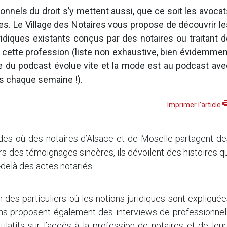
onnels du droit s’y mettent aussi, que ce soit les avoca
res. Le Village des Notaires vous propose de découvrir l
idiques existants conçus par des notaires ou traitant d
de cette profession (liste non exhaustive, bien évidemme
e du podcast évolue vite et la mode est au podcast ave
s chaque semaine !).
Imprimer l'article
odes où des notaires d’Alsace et de Moselle partagent de
ers des témoignages sincères, ils dévoilent des histoires q
u-delà des actes notariés.
 des particuliers où les notions juridiques sont expliqué
ons proposent également des interviews de professionnel
ulatifs sur l’accès à la profession de notaires et de leu