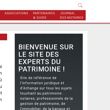
ASSOCIATIONS
PARTENAIRES
JOURNAL
& GUIDE
DES NOTAIRES
BIENVENUE SUR
LE SITE DES
EXPERTS DU
i
PATRIMOINE !
En
Site de référence de
ù
l'information juridique et
u
d'échange sur tous les sujets
t
touchant au patrimoine :
notaires, professionnels de la
n
gestion de patrimoine, de
l'immobilier, de la banque et