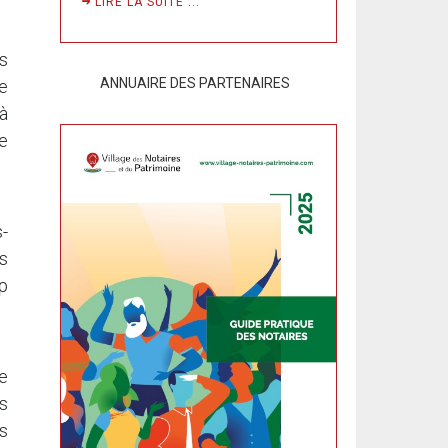
LIRE LA SUITE ...
s
ANNUAIRE DES PARTENAIRES
le
à
de
s-
s
p
e
es
s