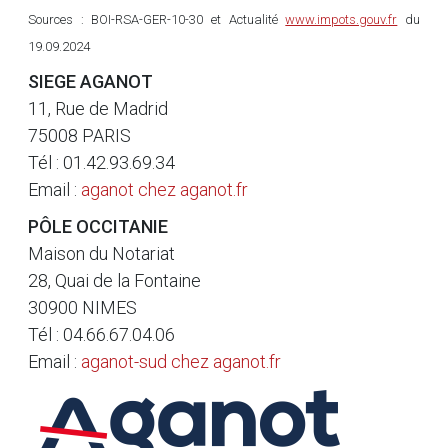
Sources : BOI-RSA-GER-10-30 et Actualité
www.impots.gouv.fr
du
19.09.2024
SIEGE AGANOT
11, Rue de Madrid
75008 PARIS
Tél : 01.42.93.69.34
Email :
aganot
chez
aganot.fr
PÔLE OCCITANIE
Maison du Notariat
28, Quai de la Fontaine
30900 NIMES
Tél : 04.66.67.04.06
Email :
aganot-sud
chez
aganot.fr