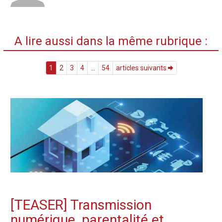
A lire aussi dans la même rubrique :
1
2
3
4
...
54
articles suivants
[TEASER] Transmission
numérique, parentalité et