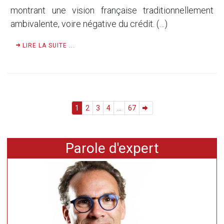
montrant une vision française traditionnellement
ambivalente, voire négative du crédit. (…)
LIRE LA SUITE ...
1
2
3
4
...
67
Parole d'expert