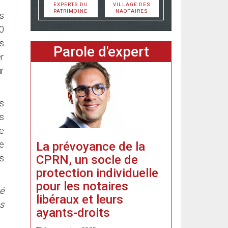
EXPERTS DU
VILLAGE DES
PATRIMOINE
NAOTAIRES
es
0
s
Parole d'expert
r
ur
s
es
le
e
La prévoyance de la
CPRN, un socle de
s
protection individuelle
pour les notaires
té
libéraux et leurs
s
ayants-droits