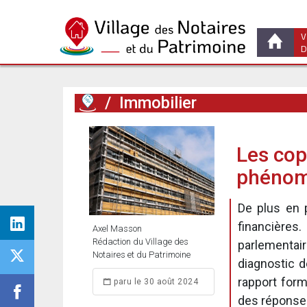
V
D
/
Immobilier
Les copr
phénomè
De plus en 
financières.
Axel Masson
Rédaction du Village des
parlementair
Notaires et du Patrimoine
diagnostic de
rapport form
paru le 30 août 2024
des réponses