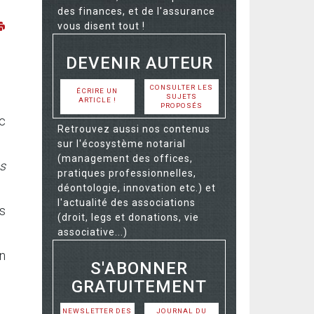
des finances, et de l'assurance
vous disent tout !
DEVENIR AUTEUR
CONSULTER LES
ÉCRIRE UN
SUJETS
ARTICLE !
PROPOSÉS
rc
Retrouvez aussi nos contenus
sur l'écosystème notarial
(management des offices,
s
pratiques professionnelles,
déontologie, innovation etc.) et
l'actualité des associations
és
(droit, legs et donations, vie
associative...)
en
S'ABONNER
GRATUITEMENT
NEWSLETTER DES
JOURNAL DU