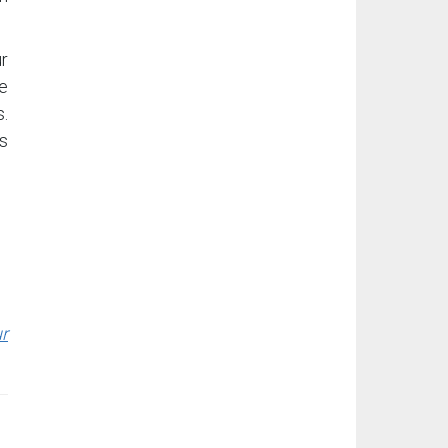
r
e
s.
s
ur