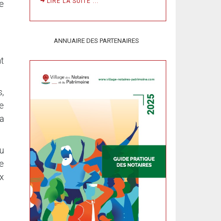
LIRE LA SUITE ...
de
ANNUAIRE DES PARTENAIRES
t
s,
ne
a
au
e
ix