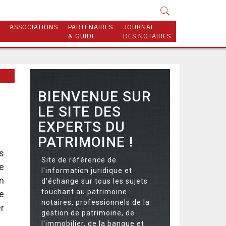
ASSOCIATIONS
PARTENAIRES
JOURNAL
& GUIDE
DES NOTAIRES
BIENVENUE SUR
LE SITE DES
EXPERTS DU
PATRIMOINE !
s
Site de référence de
e
l'information juridique et
n
d'échange sur tous les sujets
touchant au patrimoine :
le
notaires, professionnels de la
r
gestion de patrimoine, de
l'immobilier, de la banque et