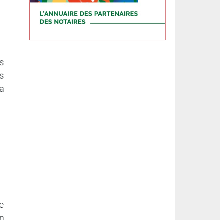
s
es
a
e
en