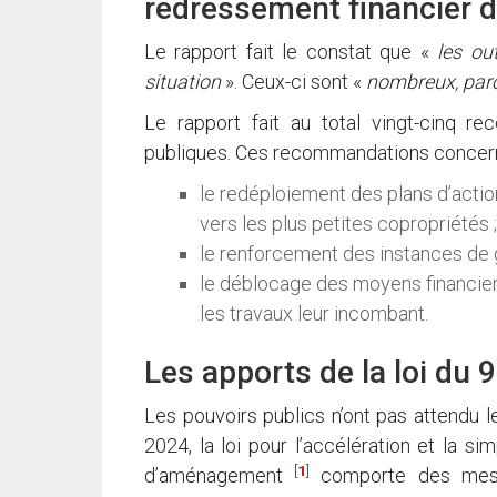
redressement financier d
Le rapport fait le constat que «
les ou
situation
». Ceux-ci sont «
nombreux, parc
Le rapport fait au total vingt-cinq re
publiques. Ces recommandations concer
le redéploiement des plans d’actio
vers les plus petites copropriétés ;
le renforcement des instances de 
le déblocage des moyens financier
les travaux leur incombant.
Les apports de la loi du 9
Les pouvoirs publics n’ont pas attendu l
2024, la loi pour l’accélération et la si
[
1
]
d’aménagement
comporte des mesur