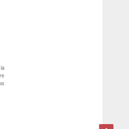
la
re
is