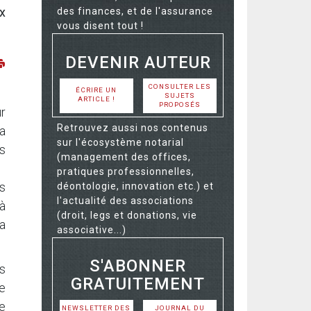
x
des finances, et de l'assurance
vous disent tout !
DEVENIR AUTEUR
CONSULTER LES
ÉCRIRE UN
SUJETS
ARTICLE !
PROPOSÉS
r
Retrouvez aussi nos contenus
la
sur l'écosystème notarial
s
(management des offices,
pratiques professionnelles,
ns
déontologie, innovation etc.) et
l'actualité des associations
à
(droit, legs et donations, vie
a
associative...)
S'ABONNER
es
GRATUITEMENT
le
e
NEWSLETTER DES
JOURNAL DU