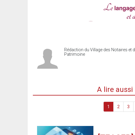
Rédaction du Village des Notaires et 
Patrimoine
A lire auss
1
2
3