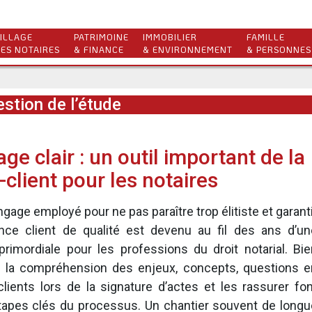
ILLAGE
PATRIMOINE
IMMOBILIER
FAMILLE
ES NOTAIRES
& FINANCE
& ENVIRONNEMENT
& PERSONNES
stion de l’étude
ge clair : un outil important de la
-client pour les notaires
langage employé pour ne pas paraître trop élitiste et garant
nce client de qualité est devenu au fil des ans d’un
rimordiale pour les professions du droit notarial. Bie
e la compréhension des enjeux, concepts, questions e
clients lors de la signature d’actes et les rassurer fon
étapes clés du processus. Un chantier souvent de longu