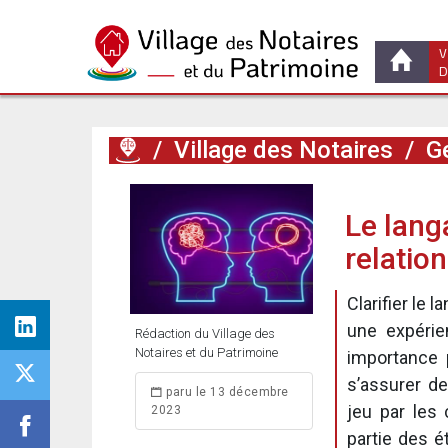
V
D
/
Village des Notaires
/
Ge
Le langa
relation
Clarifier le 
une expérie
Rédaction du Village des
Notaires et du Patrimoine
importance p
s’assurer d
paru le 13 décembre
jeu par les 
2023
partie des 