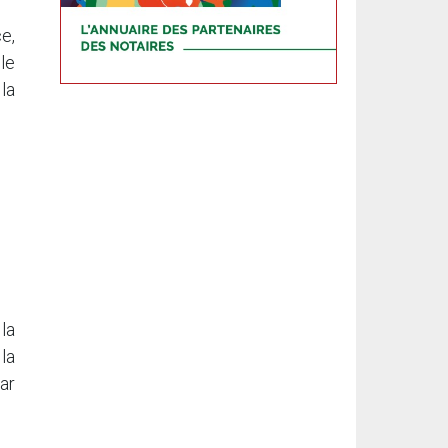
e,
le
la
 la
la
ar