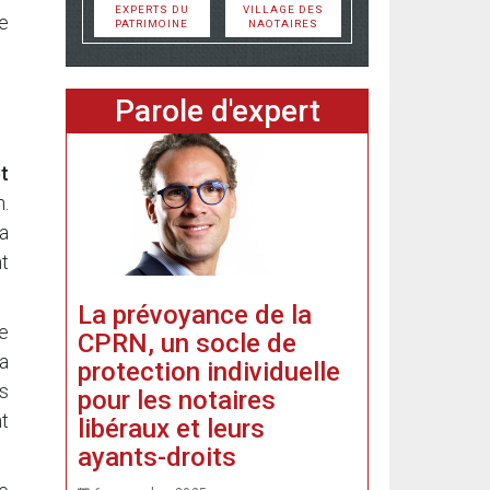
EXPERTS DU
VILLAGE DES
e
PATRIMOINE
NAOTAIRES
Parole d'expert
t
n.
a
nt
La prévoyance de la
le
CPRN, un socle de
a
protection individuelle
es
pour les notaires
nt
libéraux et leurs
ayants-droits