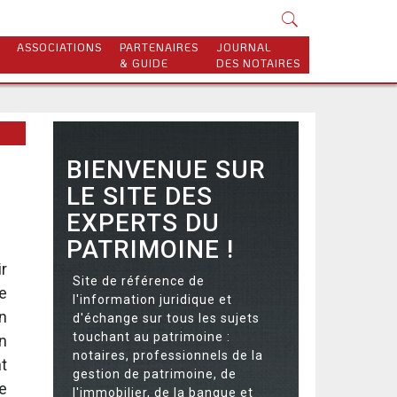
ASSOCIATIONS
PARTENAIRES
JOURNAL
& GUIDE
DES NOTAIRES
BIENVENUE SUR
LE SITE DES
EXPERTS DU
PATRIMOINE !
ir
Site de référence de
e
l'information juridique et
n
d'échange sur tous les sujets
touchant au patrimoine :
n
notaires, professionnels de la
t
gestion de patrimoine, de
e
l'immobilier, de la banque et