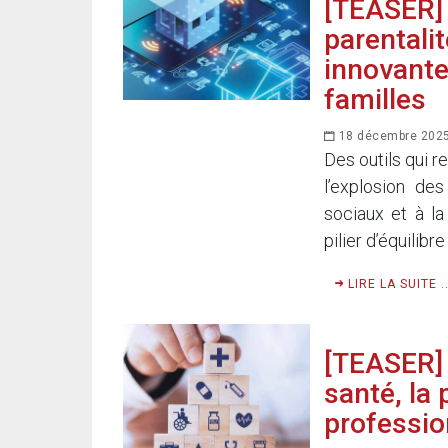
[TEASER]
parentalit
innovante
familles
18 décembre 202
Des outils qui r
l’explosion de
sociaux et à la
pilier d’équilibre
LIRE LA SUITE ..
[TEASER]
santé, la 
profession