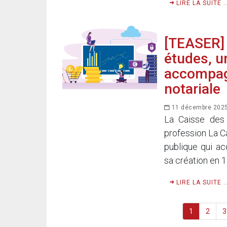
LIRE LA SUITE ..
[TEASER] 
études, u
accompagn
notariale
11 décembre 202
La Caisse des 
profession La Ca
publique qui a
sa création en 1
LIRE LA SUITE ..
1
2
3