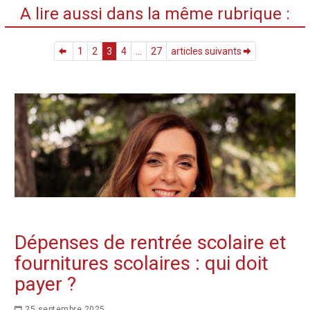
A lire aussi dans la même rubrique :
1
2
3
4
...
27
articles suivants
Dépenses de rentrée scolaire et
fournitures scolaires : qui doit
payer ?
25 septembre 2025