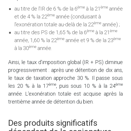
ème
ème
au titre de l’IR de 6 % de la 6
à la 21
année
ème
et de 4 % la 22
année (conduisant à
ème
l’exonération totale au-delà de la 22
année) ;
ème
ème
au titre des PS de 1,65 % de la 6
à la 21
ème
ème
année, 1,60 % la 22
année et 9 % de la 23
ème
à la 30
année.
Ainsi, le taux d’imposition global (IR + PS) diminue
progressivement : après une détention de dix ans,
le taux de taxation approche 30 %. Il passe sous
ème
ème
les 20 % à la 17
, puis sous 10 % à la 24
année. L’exonération totale est acquise après la
trentième année de détention du bien.
Des produits significatifs