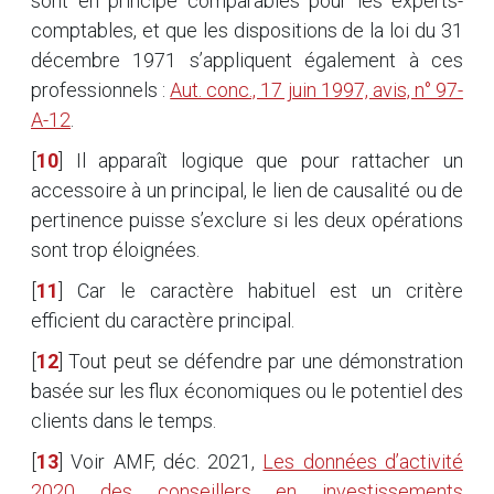
sont en principe comparables pour les experts-
comptables, et que les dispositions de la loi du 31
décembre 1971 s’appliquent également à ces
professionnels :
Aut. conc., 17 juin 1997, avis, n° 97-
A-12
.
[
10
]
Il apparaît logique que pour rattacher un
accessoire à un principal, le lien de causalité ou de
pertinence puisse s’exclure si les deux opérations
sont trop éloignées.
[
11
]
Car le caractère habituel est un critère
efficient du caractère principal.
[
12
]
Tout peut se défendre par une démonstration
basée sur les flux économiques ou le potentiel des
clients dans le temps.
[
13
]
Voir AMF, déc. 2021,
Les données d’activité
2020 des conseillers en investissements