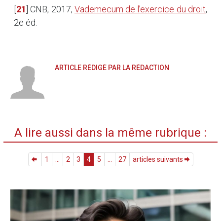
[
21
]
CNB, 2017,
Vademecum de l’exercice du droit
,
2e éd.
ARTICLE RÉDIGÉ PAR LA RÉDACTION
A lire aussi dans la même rubrique :
1
...
2
3
4
5
...
27
articles suivants