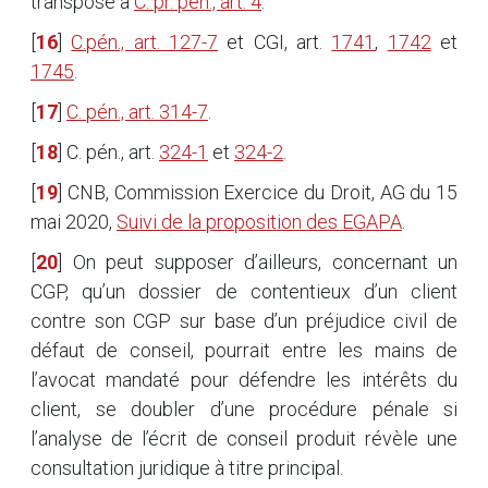
transposé à
C. pr. pén., art. 4
.
[
16
]
C.pén., art. 127-7
et CGI, art.
1741
,
1742
et
1745
.
[
17
]
C. pén., art. 314-7
.
[
18
]
C. pén., art.
324-1
et
324-2
.
[
19
]
CNB, Commission Exercice du Droit, AG du 15
mai 2020,
Suivi de la proposition des EGAPA
.
[
20
]
On peut supposer d’ailleurs, concernant un
CGP, qu’un dossier de contentieux d’un client
contre son CGP sur base d’un préjudice civil de
défaut de conseil, pourrait entre les mains de
l’avocat mandaté pour défendre les intérêts du
client, se doubler d’une procédure pénale si
l’analyse de l’écrit de conseil produit révèle une
consultation juridique à titre principal.