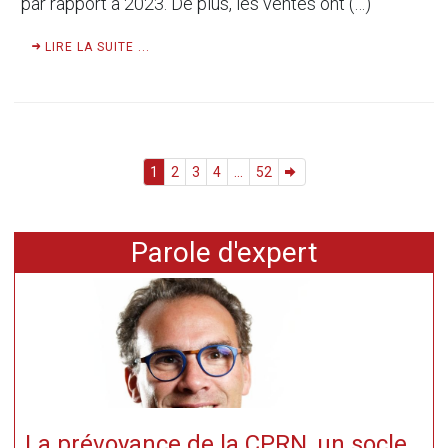
par rapport à 2023. De plus, les ventes ont (…)
LIRE LA SUITE ...
1
2
3
4
...
52
Parole d'expert
La prévoyance de la CPRN, un socle