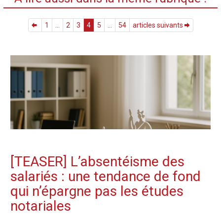
1
...
2
3
4
5
...
54
articles suivants
[TEASER] L’absentéisme des
salariés : une tendance de fond
qui n’épargne pas les études
notariales