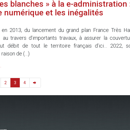
es blanches » à la e-administration 
e numérique et les inégalités
 en 2013, du lancement du grand plan France Très Ha
t, au travers d’importants travaux, à assurer la couvertu
t débit de tout le territoire français d’ici… 2022, so
 raison de (…)
.
2
3
4