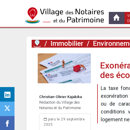
V
D
/
Immobilier
/
Environneme
Exonéra
des éco
La taxe fonc
exonération
Christian-Olivier Kajabika
Rédaction du Village des
ou de carac
Notaires et du Patrimoine
conditions 
logement ne
paru le 29 septembre
2025