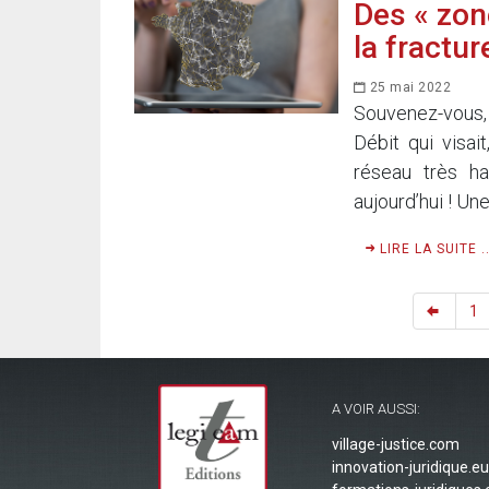
Des « zon
la fractur
25 mai 2022
Souvenez-vous,
Débit qui visai
réseau très hau
aujourd’hui ! Une
LIRE LA SUITE ..
1
A VOIR AUSSI:
village-justice.com
innovation-juridique.eu