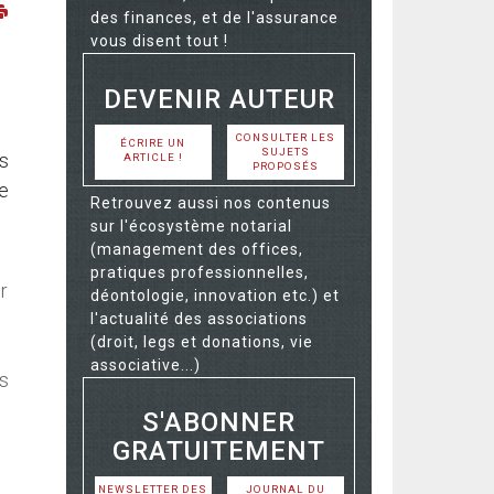
des finances, et de l'assurance
vous disent tout !
DEVENIR AUTEUR
CONSULTER LES
ÉCRIRE UN
SUJETS
s
ARTICLE !
PROPOSÉS
e
Retrouvez aussi nos contenus
sur l'écosystème notarial
(management des offices,
pratiques professionnelles,
r
déontologie, innovation etc.) et
l'actualité des associations
(droit, legs et donations, vie
associative...)
s
S'ABONNER
GRATUITEMENT
NEWSLETTER DES
JOURNAL DU