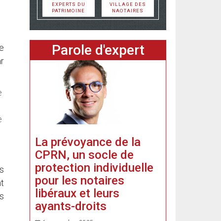
EXPERTS DU
VILLAGE DES
PATRIMOINE
NAOTAIRES
Parole d'expert
e
ar
e
e
La prévoyance de la
CPRN, un socle de
protection individuelle
es
pour les notaires
nt
libéraux et leurs
s
ayants-droits