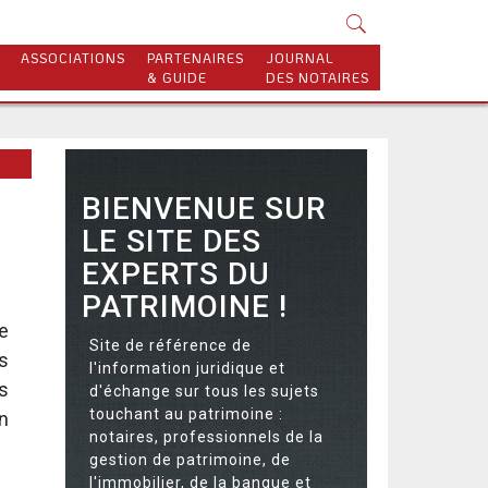
ASSOCIATIONS
PARTENAIRES
JOURNAL
& GUIDE
DES NOTAIRES
BIENVENUE SUR
LE SITE DES
EXPERTS DU
PATRIMOINE !
e
Site de référence de
s
l'information juridique et
s
d'échange sur tous les sujets
touchant au patrimoine :
n
notaires, professionnels de la
gestion de patrimoine, de
l'immobilier, de la banque et