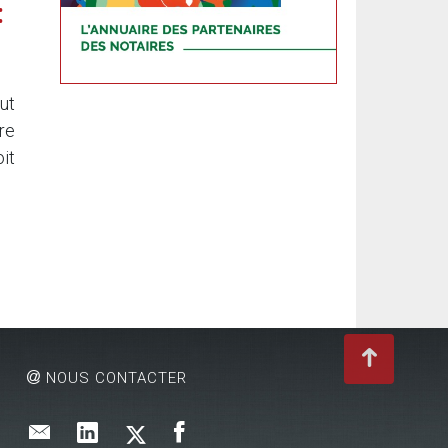
:
ut
re
it
NOUS CONTACTER