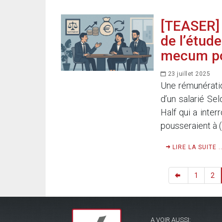
[TEASER] 
de l’étude
mecum pour
23 juillet 2025
Une rémunératio
d’un salarié Se
Half qui a inter
pousseraient à (
LIRE LA SUITE ..
1
2
A VOIR AUSSI: