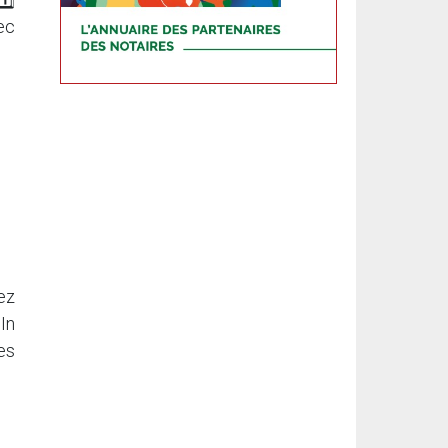
ec
ez
In
es