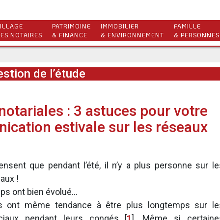
ILLAGE
PATRIMOINE
IMMOBILIER
FAMILLE
ES NOTAIRES
& FINANCE
& ENVIRONNEMENT
& PERSONNES
stion de l’étude
notariales : 3 astuces pour votre
cation estivale sur les réseaux
nsent que pendant l’été, il n’y a plus personne sur le
aux !
ps ont bien évolué...
is ont même tendance à être plus longtemps sur le
ciaux pendant leurs congés
[
1
]
. Même si certaine