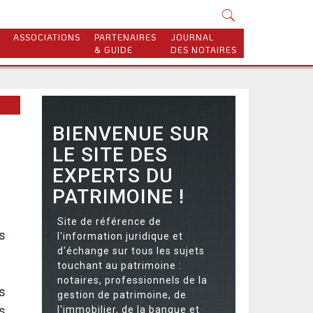
ASSOCIATIONS
PARTENAIRES
JOURNAL
& GUIDE
DES NOTAIRES
BIENVENUE SUR
LE SITE DES
EXPERTS DU
PATRIMOINE !
Site de référence de
s
l'information juridique et
d'échange sur tous les sujets
touchant au patrimoine :
notaires, professionnels de la
s
gestion de patrimoine, de
s
l'immobilier, de la banque et