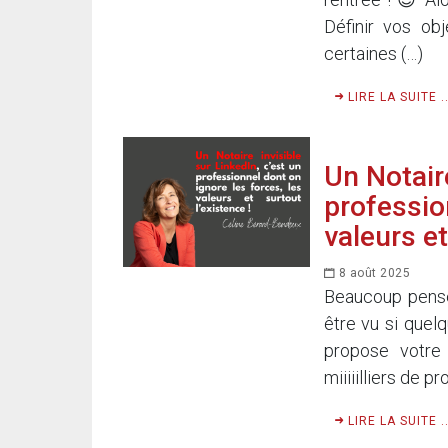
Définir vos obj
certaines (…)
LIRE LA SUITE ..
Un Notaire
professio
valeurs et
8 août 2025
Beaucoup pensen
être vu si que
propose votre 
miiiiilliers de pro
LIRE LA SUITE ..