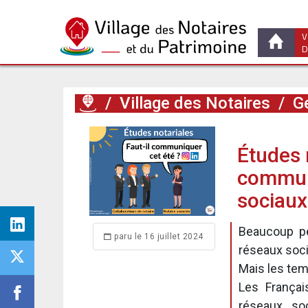
V
D
/
Village des Notaires
/
Ge
Études 
communi
sociaux
Beaucoup pe
paru le 16 juillet 2024
réseaux soci
Mais les tem
Les França
réseaux so