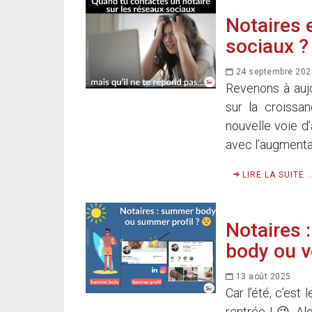
Notaires e
sociaux ?
24 septembre 202
Revenons à aujo
sur la croissan
nouvelle voie d’
avec l’augmenta
LIRE LA SUITE ..
Notaires 
body ou v
13 août 2025
Car l’été, c’est
rentrée ! 😉 Alo