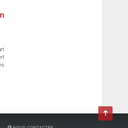
in
rt
rt
les
NOUS CONTACTER