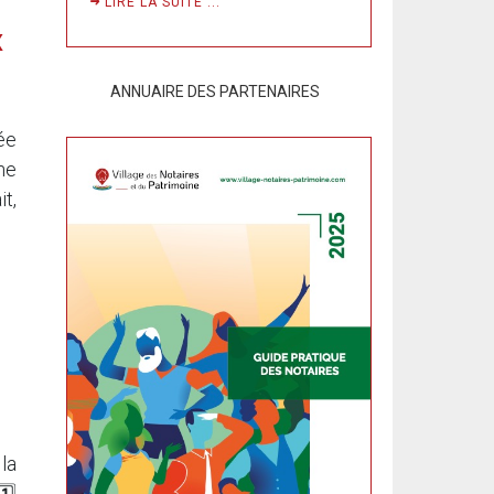
LIRE LA SUITE ...
x
ANNUAIRE DES PARTENAIRES
ée
ne
t,
la
️⃣