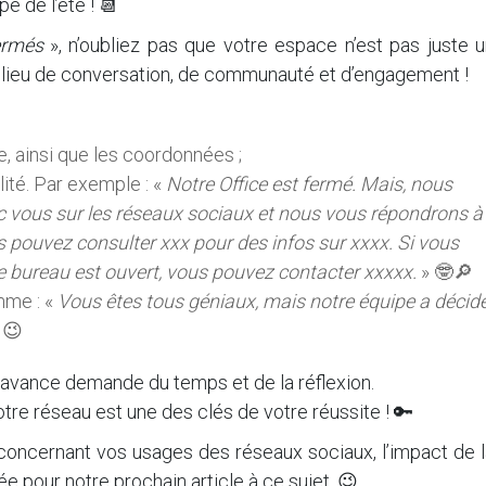
e de l’été ! 📆
ermés
», n’oubliez pas que votre espace n’est pas juste 
n lieu de conversation, de communauté et d’engagement !
e, ainsi que les coordonnées ;
ité. Par exemple : «
Notre Office est fermé. Mais, nous
 vous sur les réseaux sociaux et nous vous répondrons à
us pouvez consulter xxx pour des infos sur xxxx. Si vous
tre bureau est ouvert, vous pouvez contacter xxxxx.
» 🤓🔎
mme : «
Vous êtes tous géniaux, mais notre équipe a décid
 😉
 l’avance demande du temps et de la réflexion.
otre réseau est une des clés de votre réussite ! 🔑
oncernant vos usages des réseaux sociaux, l’impact de l
e pour notre prochain article à ce sujet. 😉