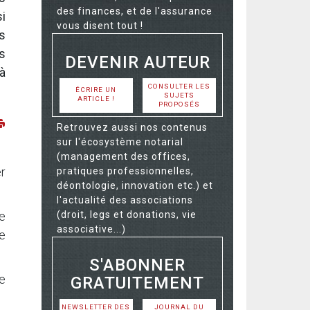
des finances, et de l'assurance
i
vous disent tout !
es
s
DEVENIR AUTEUR
 à
CONSULTER LES
ÉCRIRE UN
SUJETS
ARTICLE !
PROPOSÉS
Retrouvez aussi nos contenus
sur l'écosystème notarial
(management des offices,
er
pratiques professionnelles,
déontologie, innovation etc.) et
l'actualité des associations
(droit, legs et donations, vie
e
associative...)
e
S'ABONNER
de
GRATUITEMENT
NEWSLETTER DES
JOURNAL DU