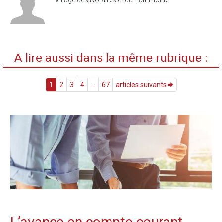
Village des Notaires et du Patrimoine
A lire aussi dans la même rubrique :
1
2
3
4
...
67
articles suivants
L’avance en compte courant