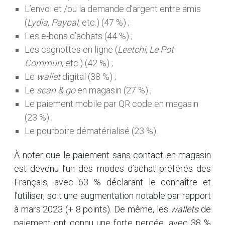
L’envoi et /ou la demande d’argent entre amis
(
Lydia
,
Paypal
, etc.) (47 %) ;
Les e-bons d’achats (44 %) ;
Les cagnottes en ligne (
Leetchi
,
Le Pot
Commun
, etc.) (42 %) ;
Le
wallet
digital (38 %) ;
Le
scan & go
en magasin (27 %) ;
Le paiement mobile par QR code en magasin
(23 %) ;
Le pourboire dématérialisé (23 %).
À noter que le paiement sans contact en magasin
est devenu l’un des modes d’achat préférés des
Français, avec 63 % déclarant le connaître et
l’utiliser, soit une augmentation notable par rapport
à mars 2023 (+ 8 points). De même, les
wallets
de
paiement ont connu une forte percée, avec 38 %