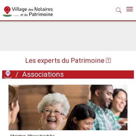
Nav
Les experts du Patrimoine
/
Associations