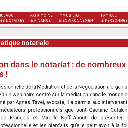
ILLAGE
PATRIMOINE
IMMOBILIER
FAMILLE
ES NOTAIRES
& FINANCE
& ENVIRONNEMENT
& PERSONNES
atique notariale
on dans le notariat : de nombreux
s !
essionnelle de la Médiation et de la Négociation a organi
020 un webinaire centré sur la médiation dans le monde d
imé par Agnès Tavel, avocate, il a permis aux intervenan
 médiateurs professionnels que sont Gaetane Catalan
rice François et Mireille Koffi-About, de présenter l
ofessionnelle et les bienfaits qu’elle peut avoir à la fo