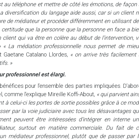
est au téléphone et mettre de côté les émotions, de façon
a diversification du langage aide aussi, car si un client 
ure de médiateur et procéder différemment en utilisant d
a certitude que la personne que la personne en face a bi
 client qui va être en colère au début de l’intervention, 
»
« La médiation professionnelle nous permet de mieu
t Gaetane Catalano Llordes,
« on arrive très facilement
ifs. »
r professionnel est élargi.
bénéfices pour l’ensemble des parties impliquées. D’abor
l, comme l’explique Mireille Koffi-About,
« qui parvient ain
nt à celui-ci les portes de sortie possibles grâce à ce mo
 passer par la voie judiciaire avec tous les désavantages q
ment peuvent être intéressées d’intégrer en interne un
ateur, surtout en matière commerciale. Du fait de c
à un médiateur professionnel, plutôt que de passer par l