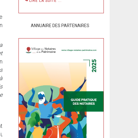
LIRE LA SUITE ...
de
n
ANNUAIRE DES PARTENAIRES
la
t
n
s
 à
s
e
nt
i,