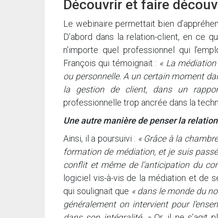
Découvrir et faire découv
Le webinaire permettait bien d’appréhend
D’abord dans la relation-client, en ce 
n’importe quel professionnel qui l’em
François qui témoignait :
« La médiation
ou personnelle. A un certain moment dans 
la gestion de client, dans un rappor
professionnelle trop ancrée dans la techn
Une autre manière de penser la relation-
Ainsi, il a poursuivi :
« Grâce à la chambre 
formation de médiation, et je suis passé 
conflit et même de l’anticipation du conf
logiciel vis-à-vis de la médiation et de
qui soulignait que
« dans le monde du not
généralement on intervient pour l’ensem
dans son intégralité. »
Or, il ne s’agit