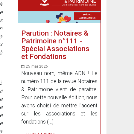
 à
ne
es
en
Parution : Notaires &
va
Patrimoine n°111 -
x
Spécial Associations
 à
et Fondations
25 mai 2026
Nouveau nom, même ADN ! Le
numéro 111 de la revue Notaires
d
& Patrimoine vient de paraître.
si
Pour cette nouvelle édition, nous
de
avons choisi de mettre l’accent
ue
sur les associations et les
e
fondations (…)
e
a