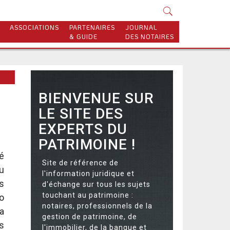
ASSOCIATIONS
PARTENAIRES
JOURNAL
& GUIDE
DES NOTAIRES
BIENVENUE SUR
LE SITE DES
EXPERTS DU
PATRIMOINE !
sé
Site de référence de
u
l'information juridique et
ts
d'échange sur tous les sujets
touchant au patrimoine :
o
notaires, professionnels de la
a
gestion de patrimoine, de
is
l'immobilier, de la banque et