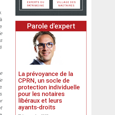
EXPERTS DU
VILLAGE DES
PATRIMOINE
NAOTAIRES
x.
à
Parole d'expert
e
e
ns
é
La prévoyance de la
te
CPRN, un socle de
de
protection individuelle
de
pour les notaires
es
libéraux et leurs
ar
ayants-droits
t
e