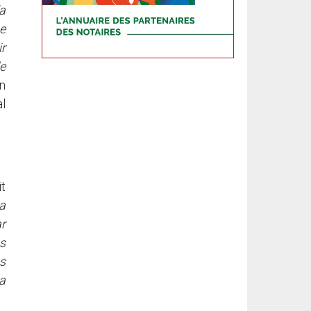
’a
e
ir
de
on
al
it
a
ar
as
es
a