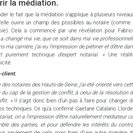
rir la médiation.
er le fait que la médiation s’applique à plusieurs niveau
qu’elle ouvre un champ des possibles au notaire (comme 
ploie). Cela a commencé par une révélation pour Fabric
 a changé ma vie, que ce soit dans ma vie professionnell
ma carrière, j’ai eu l’impression de piétiner et d’être da
t purement technique d’expert notarial. »
Une réalit
icité.
client.
des notaires des Hauts-de-Seine, j’ai été orienté vers cet
du cap de la gestion de conflit, à celui de la résolution 
lit. »
Il s’agit donc bien d’un pas à faire pour changer 
 ses techniques. Ce qu’a confirmé Gaetane Catalano Llord
ariat, on a l’impression d’être naturellement médiateur c
ble des parties, et pour défendre les intérêts du contra
 plus seulement de cela, mais bien d’une autre manière d