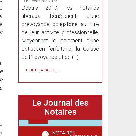
6 novembre 2025
Depuis 2017, les notaires
e
libéraux bénéficient d’une
a
prévoyance obligatoire au titre
e
de leur activité professionnelle.
nt
Moyennant le paiement d’une
cotisation forfaitaire, la Caisse
de Prévoyance et de (…)
si
LIRE LA SUITE ...
re
ne
du
Le Journal des
Notaires
la
e,