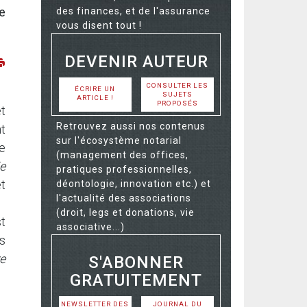
ie
des finances, et de l'assurance
vous disent tout !
DEVENIR AUTEUR
CONSULTER LES
ÉCRIRE UN
SUJETS
ARTICLE !
PROPOSÉS
t
Retrouvez aussi nos contenus
nt
sur l'écosystème notarial
re
(management des offices,
ie
pratiques professionnelles,
t
déontologie, innovation etc.) et
l'actualité des associations
(droit, legs et donations, vie
t
associative...)
s
e
S'ABONNER
GRATUITEMENT
NEWSLETTER DES
JOURNAL DU