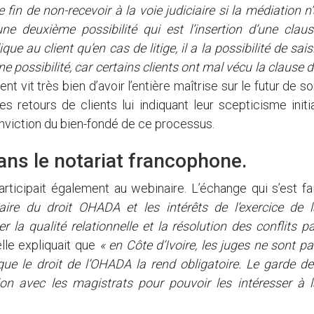
 fin de non-recevoir à la voie judiciaire si la médiation n
ne deuxième possibilité qui est l’insertion d’une claus
ue au client qu’en cas de litige, il a la possibilité de sais
e possibilité, car certains clients ont mal vécu la clause 
ent vit très bien d’avoir l’entière maîtrise sur le futur de s
s retours de clients lui indiquant leur scepticisme initi
onviction du bien-fondé de ce processus.
ans le notariat francophone.
participait également au webinaire. L’échange qui s’est fa
saire du droit OHADA et les intérêts de l’exercice de l
la qualité relationnelle et la résolution des conflits p
elle expliquait que
« en Côte d’Ivoire, les juges ne sont p
 que le droit de l’OHADA la rend obligatoire. Le garde d
n avec les magistrats pour pouvoir les intéresser à l