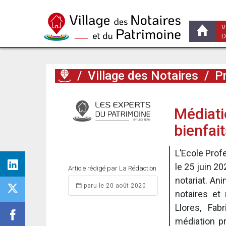
V
D
/
Village des Notaires
/
Pr
Médiati
bienfait
L’Ecole Prof
le 25 juin 2
Article rédigé par La Rédaction
notariat. An
paru le 20 août 2020
notaires et
Llores, Fab
médiation pr