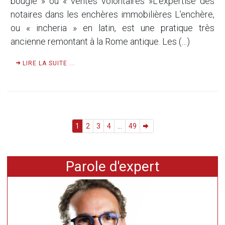
bougie » ou « ventes volontaires »L’expertise des
notaires dans les enchères immobilières L’enchère,
ou « incheria » en latin, est une pratique très
ancienne remontant à la Rome antique. Les (…)
LIRE LA SUITE ...
1
2
3
4
...
49
Parole d'expert