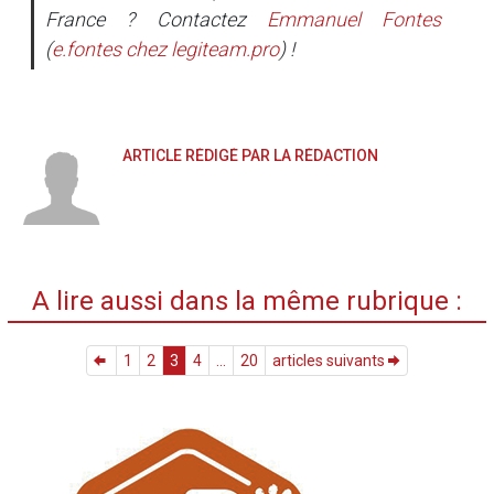
France ? Contactez
Emmanuel Fontes
(
e.fontes
chez
legiteam.pro
) !
ARTICLE RÉDIGÉ PAR LA RÉDACTION
A lire aussi dans la même rubrique :
1
2
3
4
...
20
articles suivants