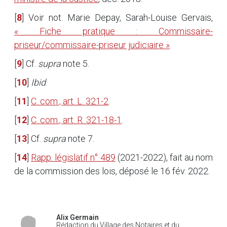
[
8
]
Voir not. Marie Depay, Sarah-Louise Gervais,
« Fiche pratique : Commissaire-
priseur/commissaire-priseur judiciaire »
.
[
9
]
Cf.
supra
note 5.
[
10
]
Ibid
.
[
11
]
C. com., art. L. 321-2
.
[
12
]
C. com., art. R. 321-18-1
.
[
13
]
Cf.
supra
note 7.
[
14
]
Rapp. législatif n° 489
(2021-2022), fait au nom
de la commission des lois, déposé le 16 fév. 2022.
Alix Germain
Rédaction du Village des Notaires et du