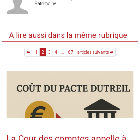
Patrimoine
A lire aussi dans la même rubrique :
1
2
3
4
...
67
articles suivants
La Cour des comptes appelle à