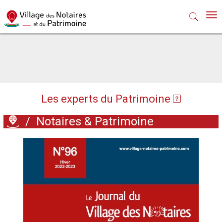
Nav
Les experts du Patrimoine
/
Notaires & Patrimoine