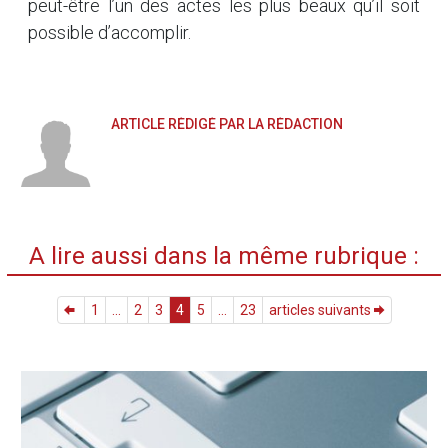
peut-être l’un des actes les plus beaux qu’il soit
possible d’accomplir.
ARTICLE RÉDIGÉ PAR LA RÉDACTION
A lire aussi dans la même rubrique :
1
...
2
3
4
5
...
23
articles suivants