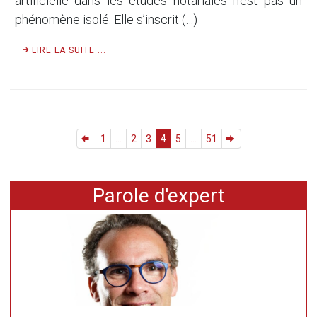
artificielle dans les études notariales n’est pas un
phénomène isolé. Elle s’inscrit (…)
LIRE LA SUITE ...
1
...
2
3
4
5
...
51
Parole d'expert