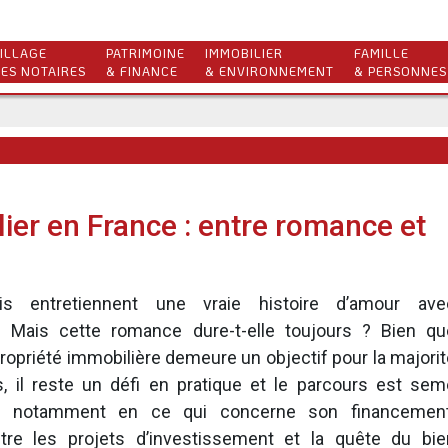
ILLAGE
PATRIMOINE
IMMOBILIER
FAMILLE
ES NOTAIRES
& FINANCE
& ENVIRONNEMENT
& PERSONNES
ier en France : entre romance et
is entretiennent une vraie histoire d’amour ave
r… Mais cette romance dure-t-elle toujours ? Bien qu
 propriété immobilière demeure un objectif pour la majori
s, il reste un défi en pratique et le parcours est sem
, notamment en ce qui concerne son financement
tre les projets d’investissement et la quête du bie