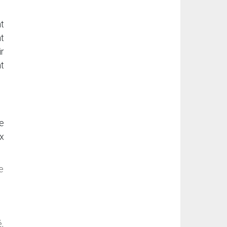
t
t
r
t
le
ux
e
,