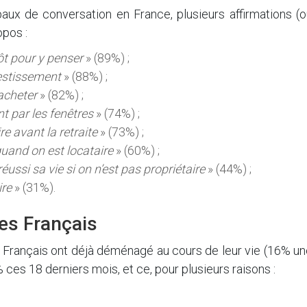
ipaux de conversation en France, plusieurs affirmations (
opos :
tôt pour y penser
» (89%) ;
vestissement
» (88%) ;
acheter
» (82%) ;
ent par les fenêtres
» (74%) ;
re avant la retraite
» (73%) ;
quand on est locataire
» (60%) ;
éussi sa vie si on n’est pas propriétaire
» (44%) ;
ire
» (31%).
es Français
es Français ont déjà déménagé au cours de leur vie (16% u
 ces 18 derniers mois, et ce, pour plusieurs raisons :