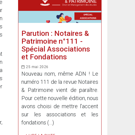
de
ur
n
es
Parution : Notaires &
rs
Patrimoine n°111 -
Spécial Associations
at
et Fondations
n
25 mai 2026
la
Nouveau nom, même ADN ! Le
es
numéro 111 de la revue Notaires
r
& Patrimoine vient de paraître.
Pour cette nouvelle édition, nous
avons choisi de mettre l’accent
sur les associations et les
,
fondations (…)