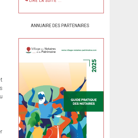
LIRE LA SUITE ...
ANNUAIRE DES PARTENAIRES
êt
us
du
er