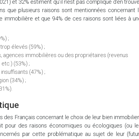
021) et 32% estiment qu’il n’est pas compliqué d’en trouv
ons que plusieurs raisons sont mentionnées concernant l
ite immobilière et que 94% de ces raisons sont liées à u
%) ;
 trop élevés (59%) ;
, agences immobilières ou des propriétaires (revenus
 etc.) (53%) ;
insuffisants (47%) ;
ion (34%) ;
(31%).
tique
es des Français concernant le choix de leur bien immobilier
it pour des raisons économiques ou écologiques (ou le
cernés par cette problématique au sujet de leur (futur