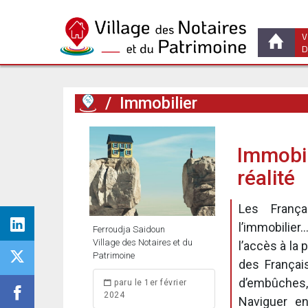
V
D
/
Immobilier
Immobil
réalité
Les França
l’immobilie
Ferroudja Saidoun
Village des Notaires et du
l’accès à la
Patrimoine
des Françai
d’embûches
paru le 1er février
2024
Naviguer en