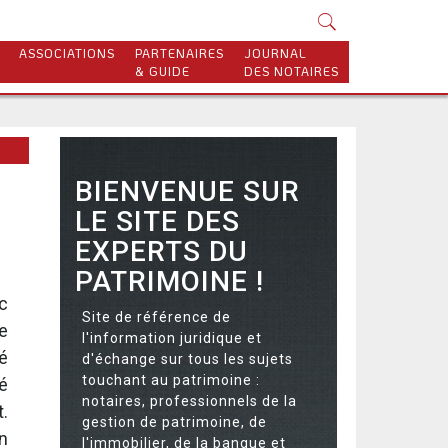
ASSOCIATIONS
PARTENAIRES
JOURNAL
& GUIDE
DES NOTAIRES
BIENVENUE SUR
LE SITE DES
EXPERTS DU
PATRIMOINE !
c
Site de référence de
e
l'information juridique et
té
d'échange sur tous les sujets
touchant au patrimoine :
é
notaires, professionnels de la
.
gestion de patrimoine, de
n
l'immobilier, de la banque et