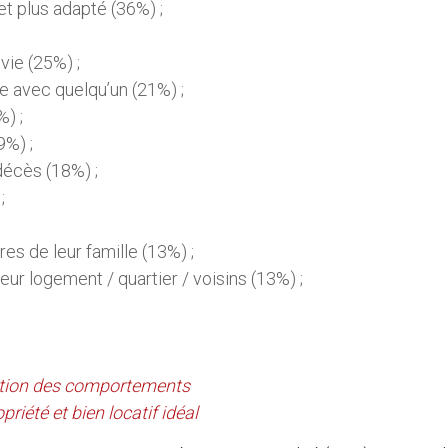
et plus adapté (36%) ;
vie (25%) ;
re avec quelqu’un (21%) ;
%) ;
9%) ;
 décès (18%) ;
;
s de leur famille (13%) ;
leur logement / quartier / voisins (13%) ;
.
ution des comportements
priété et bien locatif idéal