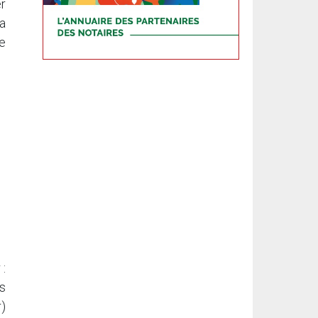
er
a
ne
 :
s
)