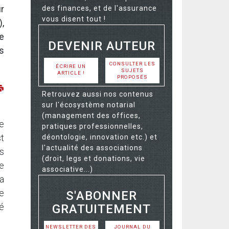
r
des finances, et de l'assurance
vous disent tout !
,
me
DEVENIR AUTEUR
s
CONSULTER LES
ÉCRIRE UN
SUJETS
ARTICLE !
PROPOSÉS
Retrouvez aussi nos contenus
sur l'écosystème notarial
(management des offices,
re
pratiques professionnelles,
st
déontologie, innovation etc.) et
l'actualité des associations
es
(droit, legs et donations, vie
de
associative...)
a
e
S'ABONNER
té
GRATUITEMENT
NEWSLETTER DES
JOURNAL DU