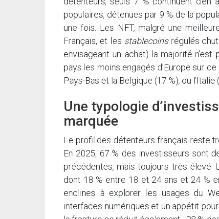
détenteurs, seuls 7 % continuent d’en 
populaires, détenues par 9 % de la popul
une fois. Les NFT, malgré une meilleu
Français, et les
stablecoins
régulés chute
envisageant un achat) la majorité n’est 
pays les moins engagés d’Europe sur ce p
Pays-Bas et la Belgique (17 %), ou l’Italie
Une typologie d’investis
marquée
Le profil des détenteurs français reste t
En 2025, 67 % des investisseurs sont d
précédentes, mais toujours très élevé. 
dont 18 % entre 18 et 24 ans et 24 % en
enclines à explorer les usages du We
interfaces numériques et un appétit pour