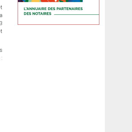
et
a
3
t
s
: