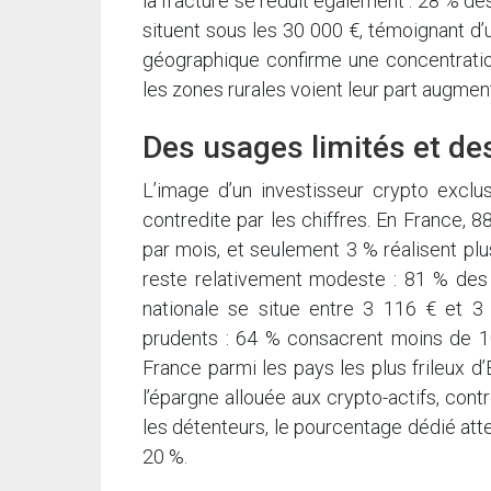
la fracture se réduit également : 28 % d
situent sous les 30 000 €, témoignant d’u
géographique confirme une concentratio
les zones rurales voient leur part augme
Des usages limités et d
L’image d’un investisseur crypto exclu
contredite par les chiffres. En France,
par mois, et seulement 3 % réalisent pl
reste relativement modeste : 81 % des
nationale se situe entre 3 116 € et 3 
prudents : 64 % consacrent moins de 10
France parmi les pays les plus frileux 
l’épargne allouée aux crypto-actifs, co
les détenteurs, le pourcentage dédié attein
20 %.