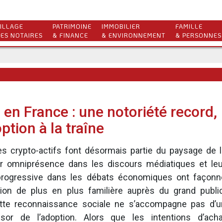
ILLAGE
PATRIMOINE
IMMOBILIER
FAMILLE
ES NOTAIRES
& FINANCE
& ENVIRONNEMENT
& PERSONNES
 en France : une notoriété record,
ption à la traîne
es crypto-actifs font désormais partie du paysage de l
ur omniprésence dans les discours médiatiques et leu
 progressive dans les débats économiques ont façonn
ion de plus en plus familière auprès du grand public
ette reconnaissance sociale ne s’accompagne pas d’u
ssor de l’adoption. Alors que les intentions d’acha