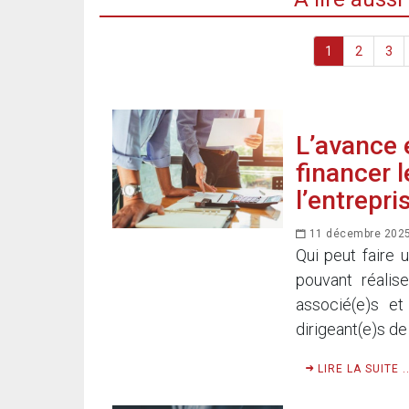
1
2
3
L’avance 
financer 
l’entrepri
11 décembre 202
Qui peut faire
pouvant réalis
associé(e)s et
dirigeant(e)s de
LIRE LA SUITE ..