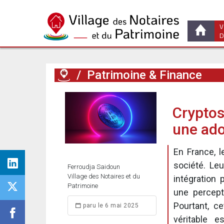
V
D
/
Patrimoine & Finance
Cryptos
une ado
En France, l
société. Le
Ferroudja Saidoun
Village des Notaires et du
intégration
Patrimoine
une percept
Pourtant, c
paru le 6 mai 2025
véritable e