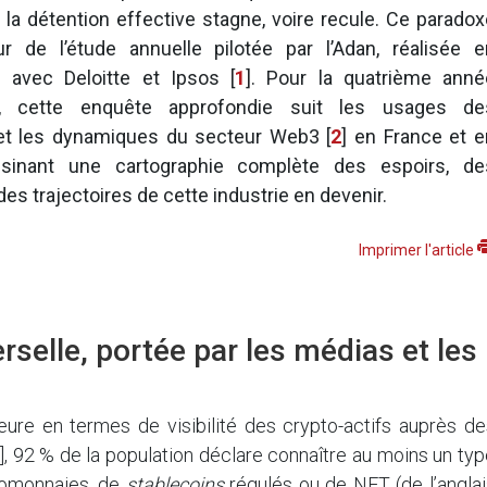
 la détention effective stagne, voire recule. Ce paradox
 de l’étude annuelle pilotée par l’Adan, réalisée e
n avec Deloitte et Ipsos
[
1
]
. Pour la quatrième anné
e, cette enquête approfondie suit les usages de
s et les dynamiques du secteur Web3
[
2
]
en France et e
ssinant une cartographie complète des espoirs, de
es trajectoires de cette industrie en devenir.
Imprimer l'article
rselle, portée par les médias et les
re en termes de visibilité des crypto-actifs auprès de
]
, 92 % de la population déclare connaître au moins un ty
ptomonnaies, de
stablecoins
régulés ou de NFT (de l’anglai