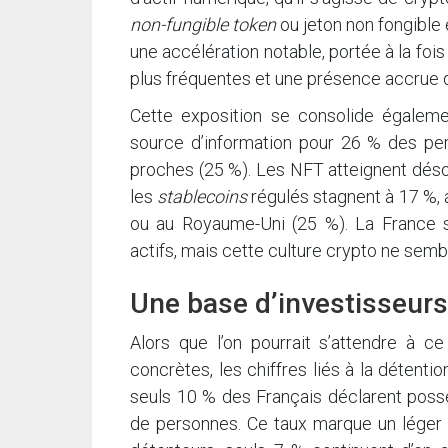
non-fungible token
ou jeton non fongible e
une accélération notable, portée à la fo
plus fréquentes et une présence accrue 
Cette exposition se consolide égalemen
source d’information pour 26 % des pe
proches (25 %). Les NFT atteignent déso
les
stablecoins
régulés stagnent à 17 %, a
ou au Royaume-Uni (25 %). La France 
actifs, mais cette culture crypto ne sem
Une base d’investisseurs
Alors que l’on pourrait s’attendre à c
concrètes, les chiffres liés à la détent
seuls 10 % des Français déclarent posséd
de personnes. Ce taux marque un léger r