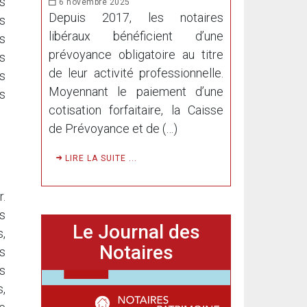
s
6 novembre 2025
Depuis 2017, les notaires
ns
libéraux bénéficient d’une
s
prévoyance obligatoire au titre
is
de leur activité professionnelle.
es
Moyennant le paiement d’une
es
cotisation forfaitaire, la Caisse
de Prévoyance et de (…)
LIRE LA SUITE ...
r.
s
Le Journal des
,
Notaires
s
s
s,