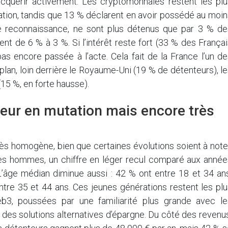
acquérir activement. Les cryptomonnaies restent les plu
ation, tandis que 13 % déclarent en avoir possédé au moi
re reconnaissance, ne sont plus détenus que par 3 % de
nt de 6 % à 3 %. Si l’intérêt reste fort (33 % des França
pas encore passée à l’acte. Cela fait de la France l’un d
lan, loin derrière le Royaume-Uni (19 % de détenteurs), l
 (15 %, en forte hausse).
seur en mutation mais encore très
rès homogène, bien que certaines évolutions soient à note
es hommes, un chiffre en léger recul comparé aux année
L’âge médian diminue aussi : 42 % ont entre 18 et 34 ans
tre 35 et 44 ans. Ces jeunes générations restent les plu
b3, poussées par une familiarité plus grande avec le
 des solutions alternatives d’épargne. Du côté des revenu