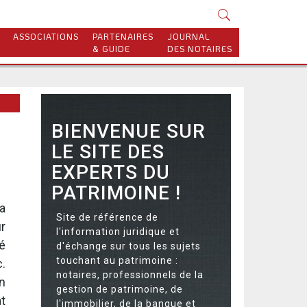
ASSOCIATIONS
PARTENAIRES
JOURNAL
& GUIDE
DES NOTAIRES
BIENVENUE SUR
LE SITE DES
EXPERTS DU
PATRIMOINE !
a
Site de référence de
r
l'information juridique et
é
d'échange sur tous les sujets
touchant au patrimoine :
.
notaires, professionnels de la
n
gestion de patrimoine, de
t
l'immobilier, de la banque et