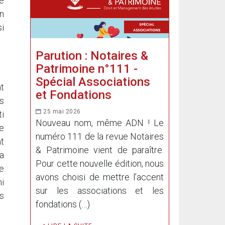
se
on
i
Parution : Notaires &
Patrimoine n°111 -
Spécial Associations
t
et Fondations
ns
25 mai 2026
i
Nouveau nom, même ADN ! Le
e
numéro 111 de la revue Notaires
t
& Patrimoine vient de paraître.
a
Pour cette nouvelle édition, nous
e
avons choisi de mettre l’accent
i
sur les associations et les
es
fondations (…)