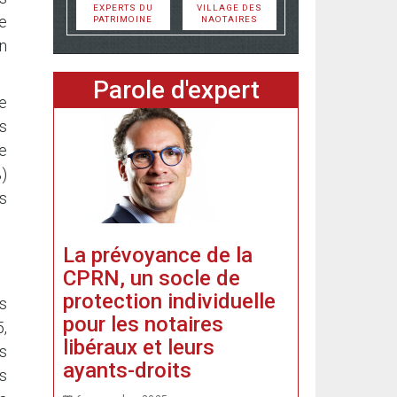
EXPERTS DU
VILLAGE DES
re
PATRIMOINE
NAOTAIRES
on
Parole d'expert
e
s
e
%)
s
La prévoyance de la
CPRN, un socle de
protection individuelle
s
pour les notaires
5,
libéraux et leurs
ns
ayants-droits
es