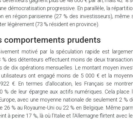
es détenteurs gagnent plus de 48 000 € par an, mais 42 % 
ne démocratisation progressive. En parallèle, la répartiti
n en région parisienne (27 % des investisseurs), même s
nter légèrement (73 % résident en province).
es comportements prudents
sivement motivé par la spéculation rapide est largemen
 88 % des détenteurs effectuent moins de deux transactio
us de dix opérations mensuelles. Le montant moyen invest
 utilisateurs ont engagé moins de 5 000 € et la moyenn
922 €. En termes d’allocation, les Français se montren
 % de leur épargne aux actifs numériques. Cela place l
d’Europe, avec une moyenne nationale de seulement 2 % d
ntre 26 % au Royaume-Uni ou 22 % en Belgique. Même parm
t à peine 17 %, là où l’Italie et l’Allemagne flirtent avec l