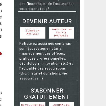
e
des finances, et de l'assurance
vous disent tout !
n
e
DEVENIR AUTEUR
s
n
CONSULTER LES
ÉCRIRE UN
SUJETS
ARTICLE !
s
PROPOSÉS
Retrouvez aussi nos contenus
sur l'écosystème notarial
(management des offices,
pratiques professionnelles,
déontologie, innovation etc.) et
l'actualité des associations
(droit, legs et donations, vie
associative...)
S'ABONNER
s
GRATUITEMENT
pe
s
NEWSLETTER DES
JOURNAL DU