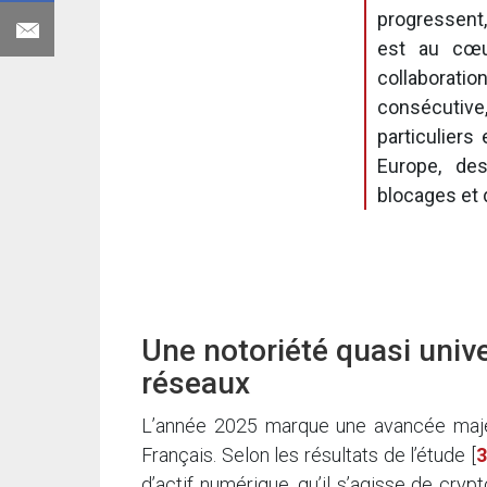
progressent,
est au cœur
collaboratio
consécutiv
particulier
Europe, de
blocages et d
Une notoriété quasi unive
réseaux
L’année 2025 marque une avancée majeu
Français. Selon les résultats de l’étude
[
3
d’actif numérique, qu’il s’agisse de cry