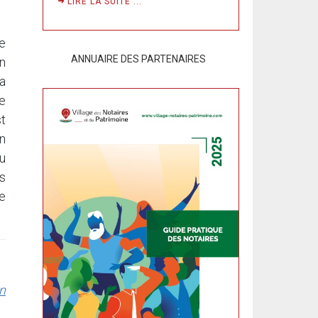
LIRE LA SUITE ...
le
ANNUAIRE DES PARTENAIRES
n
la
re
st
n
u
s
e
on