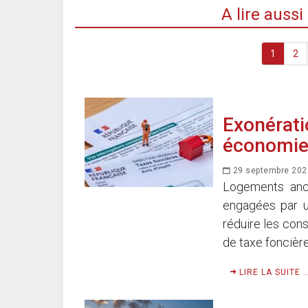
A lire auss
1
2
Exonérati
économie
29 septembre 202
Logements anc
engagées par u
réduire les con
de taxe foncière
LIRE LA SUITE ..