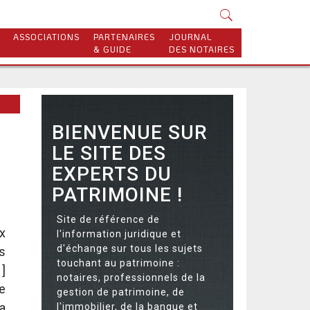
ASSOCIATIONS
PARTENAIRES
JOURNAL
& GUIDE
DES NOTAIRES
BIENVENUE SUR
LE SITE DES
EXPERTS DU
PATRIMOINE !
Site de référence de
x
l'information juridique et
d'échange sur tous les sujets
s
touchant au patrimoine :
1
]
notaires, professionnels de la
e
gestion de patrimoine, de
a
l'immobilier, de la banque et