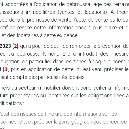
 apportées à l’obligation de débroussaillage des terrain
nsactions immobilières (ventes et locations). À l’heur
isée dans la promesse de vente, l’acte de vente ou le bai
tif de rendre cette information encore plus claire et d
s et des locataires à cette exigence.
 2023
[
2
]
, qui a pour objectif de renforcer la prévention d
ives au débroussaillement. Elle a introduit des mesure
igation, en particulier dans les zones à risque d’incendi
4
[
3
]
, pris en application de cette loi, est venu préciser l
nant compte des particularités locales.
nnels du secteur immobilier doivent donc veiller à inform
turs propriétaires ou locataires sur les obligations liées 
ifications :
l’état des risques doit inclure des informations sur les
que incendie, et préciser la zone géographique concernée