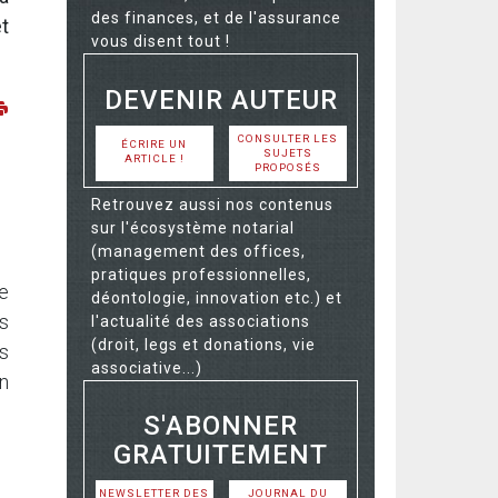
des finances, et de l'assurance
t
vous disent tout !
DEVENIR AUTEUR
CONSULTER LES
ÉCRIRE UN
SUJETS
ARTICLE !
PROPOSÉS
Retrouvez aussi nos contenus
sur l'écosystème notarial
(management des offices,
pratiques professionnelles,
e
déontologie, innovation etc.) et
es
l'actualité des associations
(droit, legs et donations, vie
s
associative...)
n
S'ABONNER
GRATUITEMENT
NEWSLETTER DES
JOURNAL DU