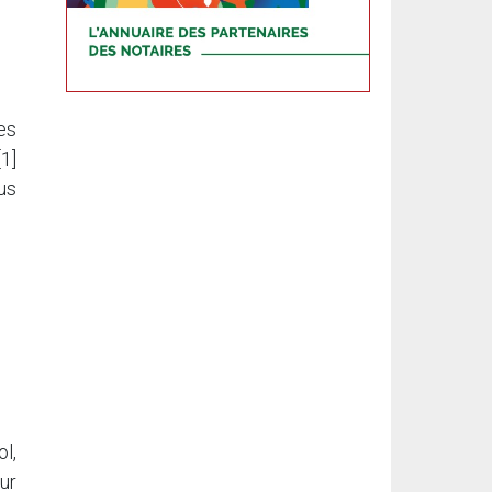
es
[1]
us
l,
ur