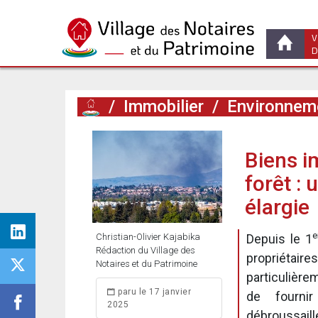
V
D
/
Immobilier
/
Environneme
Biens i
forêt : 
élargie
e
Christian-Olivier Kajabika
Depuis le 1
Rédaction du Village des
propriétai
Notaires et du Patrimoine
particulière
paru le 17 janvier
de fournir
2025
débroussaill