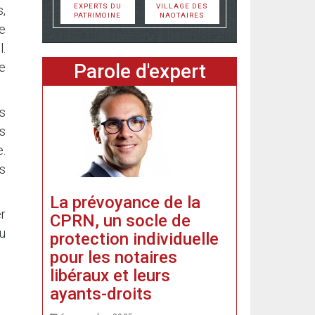
EXPERTS DU
VILLAGE DES
s,
PATRIMOINE
NAOTAIRES
e
l.
Parole d'expert
e
es
s
e.
es
La prévoyance de la
er
CPRN, un socle de
au
protection individuelle
pour les notaires
libéraux et leurs
ayants-droits