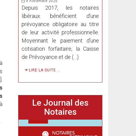
6 novembre 2025
Depuis 2017, les notaires
libéraux bénéficient d’une
prévoyance obligatoire au titre
de leur activité professionnelle.
Moyennant le paiement d’une
cotisation forfaitaire, la Caisse
de Prévoyance et de (…)
à
LIRE LA SUITE ...
s
4
]
.
es
s
Le Journal des
 à
Notaires