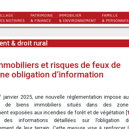
ILLAGE
PATRIMOINE
IMMOBILIER
FAMILLE
ES NOTAIRES
& FINANCE
& ENVIRONNEMENT
& PERSONNES
nt & droit rural
mmobiliers et risques de feux de
une obligation d’information
r
janvier 2025, une nouvelle réglementation impose au
res de biens immobiliers situés dans des zone
ment exposées aux incendies de forêt et de végétation
[
 des informations détaillées sur l’obligation d
ement de leur terrain. Cette mesure vise à renforcer l