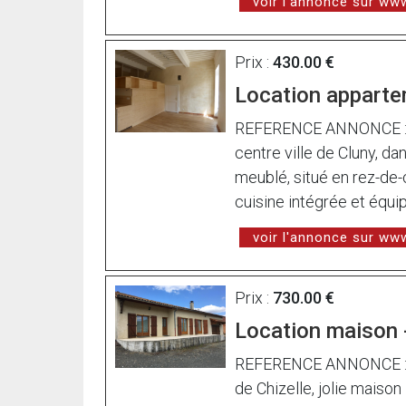
voir l'annonce sur w
Prix :
430.00 €
Location apparte
REFERENCE ANNONCE : l8
centre ville de Cluny, da
meublé, situé en rez-de
cuisine intégrée et équip
voir l'annonce sur w
Prix :
730.00 €
Location maison 
REFERENCE ANNONCE : l
de Chizelle, jolie maison