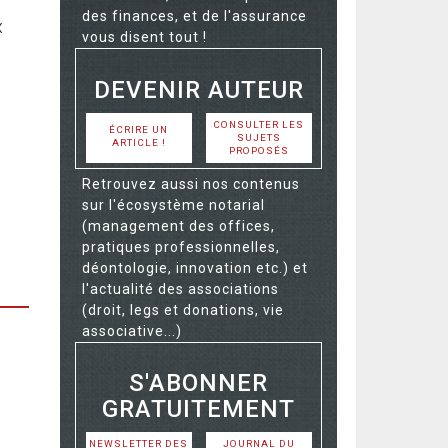
des finances, et de l'assurance
x
vous disent tout !
DEVENIR AUTEUR
CONSULTER LES
ÉCRIRE UN
SUJETS
ARTICLE !
PROPOSÉS
Retrouvez aussi nos contenus
sur l'écosystème notarial
(management des offices,
pratiques professionnelles,
déontologie, innovation etc.) et
l'actualité des associations
(droit, legs et donations, vie
associative...)
S'ABONNER
GRATUITEMENT
NEWSLETTER DES
JOURNAL DU