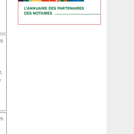
26
,
e
26