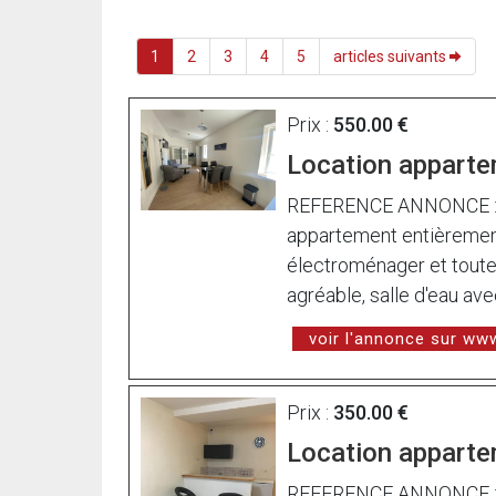
1
2
3
4
5
articles suivants
Prix :
550.00 €
Location apparte
REFERENCE ANNONCE : l8
appartement entièrement
électroménager et toute 
agréable, salle d'eau a
voir l'annonce sur w
Prix :
350.00 €
Location apparte
REFERENCE ANNONCE : l