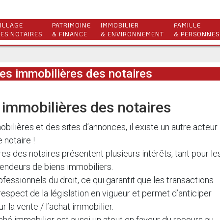
ILLAGE
PATRIMOINE
IMMOBILIER
FAMILLE
ES NOTAIRES
& FINANCE
& ENVIRONNEMENT
& PERSONNES
s immobilières des notaires
immobilières des notaires
ilières et des sites d’annonces, il existe un autre acteur
 notaire !
s des notaires présentent plusieurs intérêts, tant pour le
endeurs de biens immobiliers.
fessionnels du droit, ce qui garantit que les transactions
espect de la législation en vigueur et permet d’anticiper
 la vente / l’achat immobilier.
é immobilier est aussi un atout en faveur du recours au