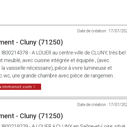
Date de création : 17/07/20
ment - Cluny (71250)
00214378 - A LOUER au centre-ville de CLUNY, très bel
 meublé, avec cuisine intégrée et équipée , (avec
la vaisselle nécessaire), pièce à vivre lumineuse et
vec wc, une grande chambre avec pièce de rangemen...
ww.immonot.com
Date de création : 17/07/20
ment - Cluny (71250)
800219229 - A LOUER à CLUNY en Saône-et-Loire, situé