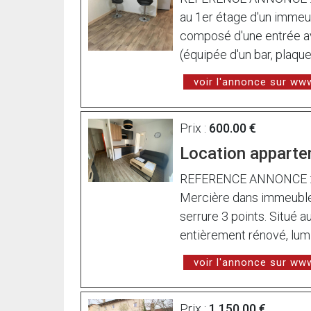
au 1er étage d'un immeub
composé d'une entrée av
(équipée d'un bar, plaque
voir l'annonce sur w
Prix :
600.00 €
Location apparte
REFERENCE ANNONCE : l8
Mercière dans immeuble 
serrure 3 points. Situé 
entièrement rénové, lumin
voir l'annonce sur w
Prix :
1 150.00 €