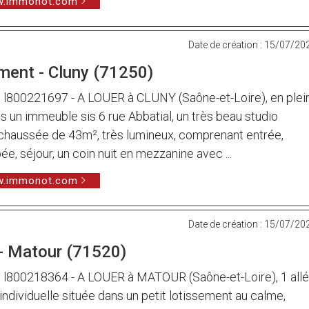
ww.immonot.com
Date de création : 15/07/20
ment - Cluny (71250)
00221697 - A LOUER à CLUNY (Saône-et-Loire), en plei
ns un immeuble sis 6 rue Abbatial, un très beau studio
-chaussée de 43m², très lumineux, comprenant entrée,
ée, séjour, un coin nuit en mezzanine avec ...
ww.immonot.com
Date de création : 15/07/20
- Matour (71520)
800218364 - A LOUER à MATOUR (Saône-et-Loire), 1 all
 individuelle située dans un petit lotissement au calme,