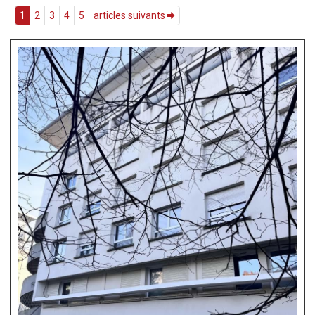
1
2
3
4
5
articles suivants