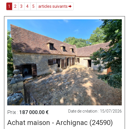
1
2
3
4
5
articles suivants
Date de création : 15/07/2026
Prix :
187 000.00 €
Achat maison - Archignac (24590)