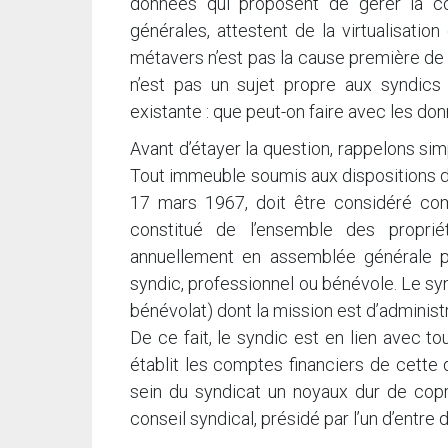
données qui proposent de gérer la c
générales, attestent de la virtualisation
métavers n’est pas la cause première de 
n’est pas un sujet propre aux syndics v
existante : que peut-on faire avec les d
Avant d’étayer la question, rappelons si
Tout immeuble soumis aux dispositions de 
17 mars 1967, doit être considéré com
constitué de l’ensemble des proprié
annuellement en assemblée générale pou
syndic, professionnel ou bénévole. Le syn
bénévolat) dont la mission est d’adminis
De ce fait, le syndic est en lien avec to
établit les comptes financiers de cette 
sein du syndicat un noyaux dur de copro
conseil syndical, présidé par l’un d’ent