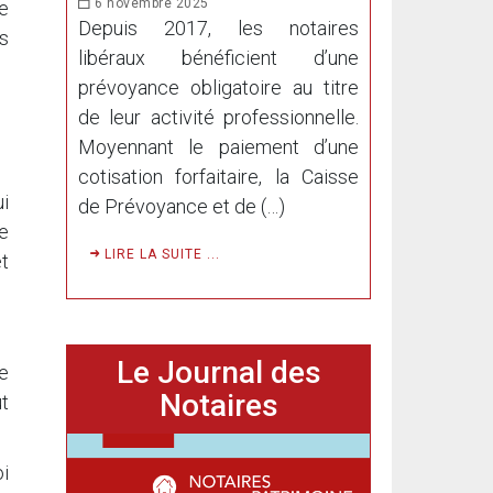
6 novembre 2025
re
Depuis 2017, les notaires
s
libéraux bénéficient d’une
prévoyance obligatoire au titre
de leur activité professionnelle.
Moyennant le paiement d’une
cotisation forfaitaire, la Caisse
ui
de Prévoyance et de (…)
ie
LIRE LA SUITE ...
et
Le Journal des
e
Notaires
ut
oi