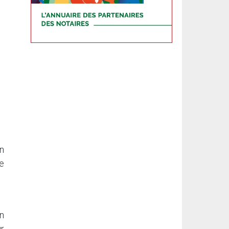
n
ne
en
ur