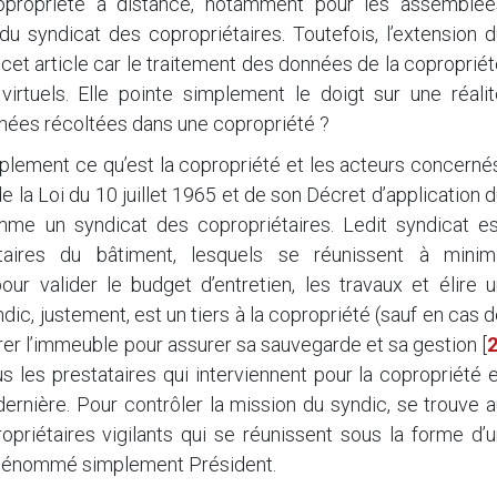
opropriété à distance, notamment pour les assemblée
 du syndicat des copropriétaires. Toutefois, l’extension 
cet article car le traitement des données de la coproprié
irtuels. Elle pointe simplement le doigt sur une réalit
onnées récoltées dans une copropriété ?
mplement ce qu’est la copropriété et les acteurs concerné
la Loi du 10 juillet 1965 et de son Décret d’application 
me un syndicat des copropriétaires. Ledit syndicat es
taires du bâtiment, lesquels se réunissent à minim
r valider le budget d’entretien, les travaux et élire u
dic, justement, est un tiers à la copropriété (sauf en cas 
trer l’immeuble pour assurer sa sauvegarde et sa gestion
[
us les prestataires qui interviennent pour la copropriété 
dernière. Pour contrôler la mission du syndic, se trouve 
priétaires vigilants qui se réunissent sous la forme d’u
re dénommé simplement Président.