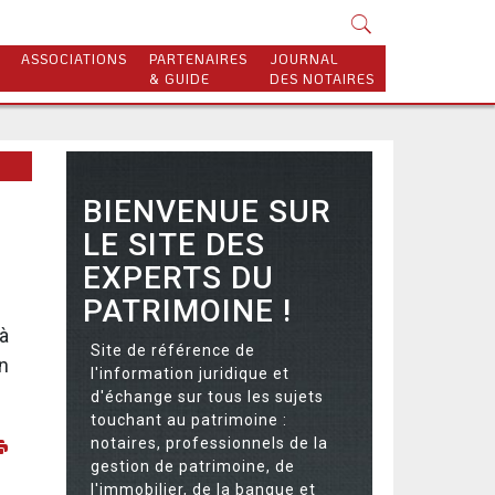
ASSOCIATIONS
PARTENAIRES
JOURNAL
& GUIDE
DES NOTAIRES
BIENVENUE SUR
LE SITE DES
EXPERTS DU
PATRIMOINE !
 à
Site de référence de
n
l'information juridique et
d'échange sur tous les sujets
touchant au patrimoine :
notaires, professionnels de la
gestion de patrimoine, de
l'immobilier, de la banque et