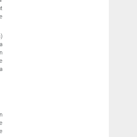
ut
e
s)
a
n
de
a
n
e
e