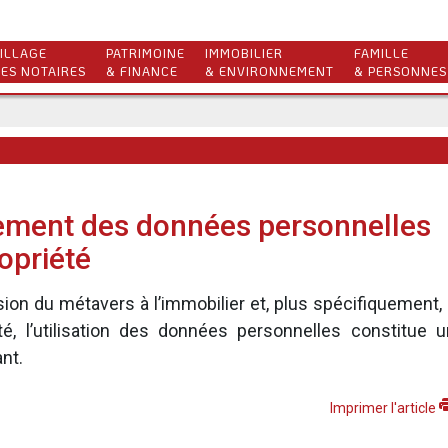
ILLAGE
PATRIMOINE
IMMOBILIER
FAMILLE
ES NOTAIRES
& FINANCE
& ENVIRONNEMENT
& PERSONNES
tement des données personnelles
opriété
sion du métavers à l’immobilier et, plus spécifiquement,
té, l’utilisation des données personnelles constitue u
nt.
Imprimer l'article