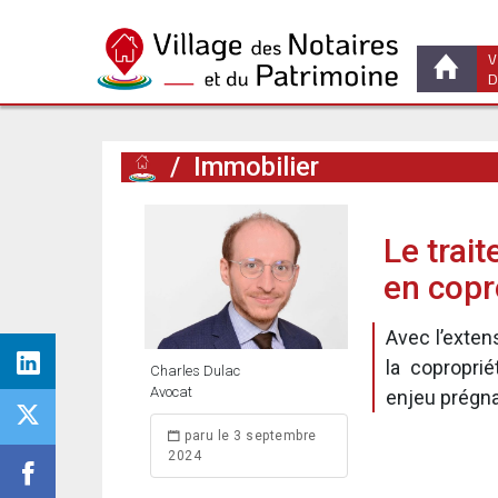
V
D
/
Immobilier
Le trai
en copr
Avec l’exten
la coproprié
Charles Dulac
Avocat
enjeu prégna
paru le 3 septembre
2024