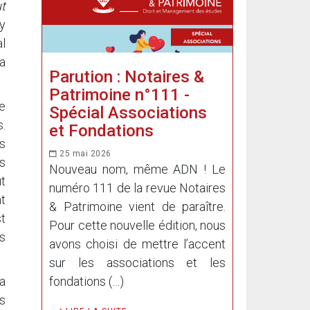
t
y
al
a
Parution : Notaires &
Patrimoine n°111 -
e
Spécial Associations
s.
et Fondations
s
25 mai 2026
s
Nouveau nom, même ADN ! Le
t
numéro 111 de la revue Notaires
at
& Patrimoine vient de paraître.
st
Pour cette nouvelle édition, nous
s
avons choisi de mettre l’accent
sur les associations et les
fondations (…)
a
s