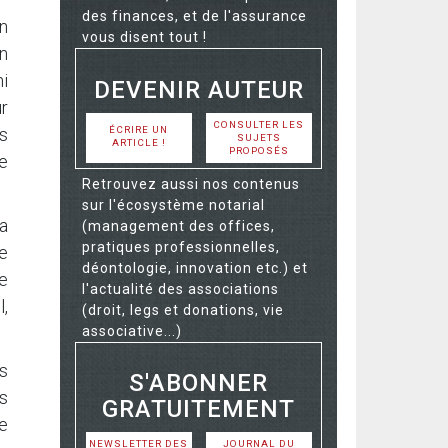
des finances, et de l'assurance
in
vous disent tout !
En
ni
DEVENIR AUTEUR
ur
CONSULTER LES
ÉCRIRE UN
s
SUJETS
ARTICLE !
PROPOSÉS
e
Retrouvez aussi nos contenus
sur l'écosystème notarial
a
(management des offices,
pratiques professionnelles,
te
déontologie, innovation etc.) et
e
l'actualité des associations
,
(droit, legs et donations, vie
associative...)
us
S'ABONNER
s
GRATUITEMENT
e
NEWSLETTER DES
JOURNAL DU