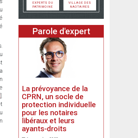
s
EXPERTS DU
VILLAGE DES
PATRIMOINE
NAOTAIRES
du
té
é
Parole d'expert
s.
du
t
a
n
de
La prévoyance de la
CPRN, un socle de
2
]
.
protection individuelle
et
pour les notaires
au
libéraux et leurs
n
ayants-droits