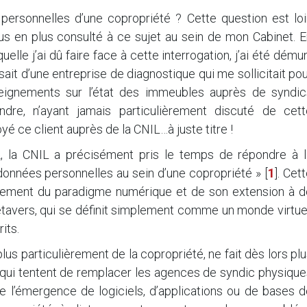
s personnelles d’une copropriété ? Cette question est lo
plus en plus consulté à ce sujet au sein de mon Cabinet. 
elle j’ai dû faire face à cette interrogation, j’ai été dému
sait d’une entreprise de diagnostique qui me sollicitait po
nseignements sur l’état des immeubles auprès de syndic
ndre, n’ayant jamais particulièrement discuté de cett
yé ce client auprès de la CNIL…à juste titre !
 la CNIL a précisément pris le temps de répondre à l
données personnelles au sein d’une copropriété »
[
1
]
. Cet
pement du paradigme numérique et de son extension à d
vers, qui se définit simplement comme un monde virtuel
its.
lus particulièrement de la copropriété, ne fait dès lors pl
 qui tentent de remplacer les agences de syndic physique
 l’émergence de logiciels, d’applications ou de bases d