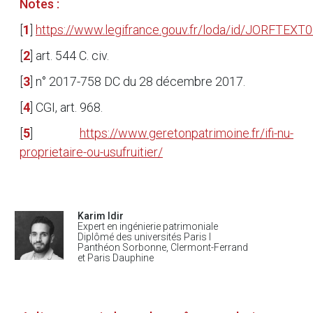
Notes :
[
1
]
https://www.legifrance.gouv.fr/loda/id/JORFTEX
[
2
]
art. 544 C. civ.
[
3
]
n° 2017-758 DC du 28 décembre 2017.
[
4
]
CGI, art. 968.
[
5
]
https://www.geretonpatrimoine.fr/ifi-nu-
proprietaire-ou-usufruitier/
Karim Idir
Expert en ingénierie patrimoniale
Diplômé des universités Paris I
Panthéon Sorbonne, Clermont-Ferrand
et Paris Dauphine