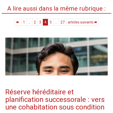
A lire aussi dans la même rubrique :
1
...
2
3
4
5
...
27
articles suivants
Réserve héréditaire et
planification successorale : vers
une cohabitation sous condition