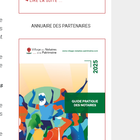
LIRE LA SUITE ...
e
ANNUAIRE DES PARTENAIRES
s
t
e
e
s
re
s
e