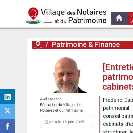
V
D
/
Patrimoine & Finance
[Entreti
patrimo
cabinet
Axel Masson
Frédéric Es
Rédaction du Village des
patrimonial
Notaires et du Patrimoine
conseil patr
paru le 18 juin 2025
cabinets d’e
structurer l