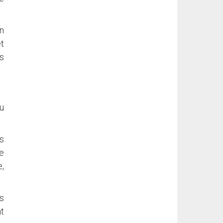
n
et
s
au
us
e
e,
s
t