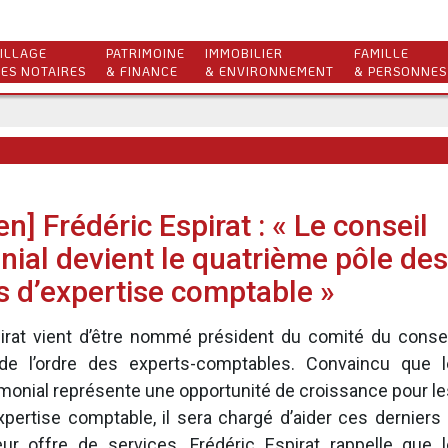
ILLAGE
PATRIMOINE
IMMOBILIER
FAMILLE
ES NOTAIRES
& FINANCE
& ENVIRONNEMENT
& PERSONNES
en] Frédéric Espirat : « Le conseil
nial devient le quatrième pôle des
s d’expertise comptable »
pirat vient d’être nommé président du comité du consei
 de l’ordre des experts-comptables. Convaincu que l
imonial représente une opportunité de croissance pour le
xpertise comptable, il sera chargé d’aider ces derniers 
eur offre de services. Frédéric Espirat rappelle que l