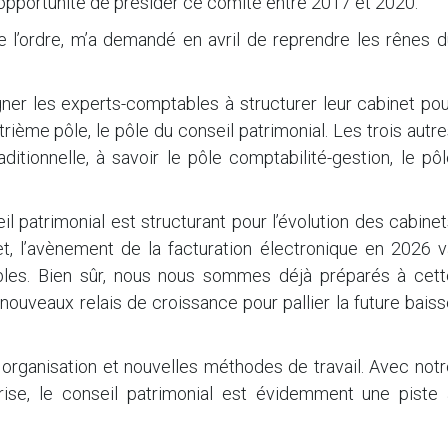
l’opportunité de présider ce comité entre 2017 et 2020.
e l’ordre, m’a demandé en avril de reprendre les rênes d
er les experts-comptables à structurer leur cabinet pou
trième pôle, le pôle du conseil patrimonial. Les trois autr
ditionnelle, à savoir le pôle comptabilité-gestion, le pô
l patrimonial est structurant pour l’évolution des cabine
t, l’avènement de la facturation électronique en 2026 v
ables. Bien sûr, nous nous sommes déjà préparés à cett
nouveaux relais de croissance pour pallier la future bais
e organisation et nouvelles méthodes de travail. Avec not
rise, le conseil patrimonial est évidemment une piste 