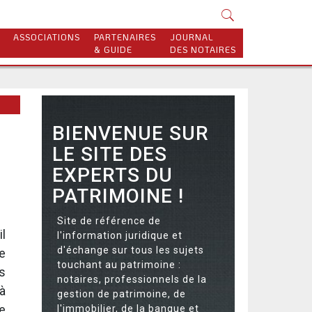
ASSOCIATIONS
PARTENAIRES
JOURNAL
& GUIDE
DES NOTAIRES
BIENVENUE SUR
LE SITE DES
EXPERTS DU
PATRIMOINE !
Site de référence de
l
l'information juridique et
d'échange sur tous les sujets
e
touchant au patrimoine :
s
notaires, professionnels de la
à
gestion de patrimoine, de
e
l'immobilier, de la banque et