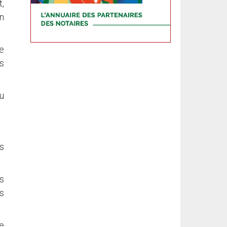
t,
on
le
ns
au
ns
s
us
te