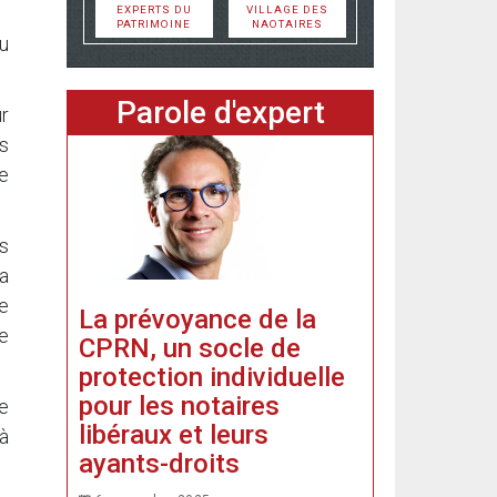
EXPERTS DU
VILLAGE DES
PATRIMOINE
NAOTAIRES
u
Parole d'expert
r
es
le
ts
a
e
La prévoyance de la
se
CPRN, un socle de
protection individuelle
pour les notaires
re
libéraux et leurs
à
ayants-droits