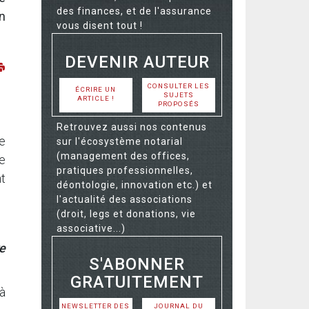
des finances, et de l'assurance
n
vous disent tout !
DEVENIR AUTEUR
CONSULTER LES
ÉCRIRE UN
SUJETS
ARTICLE !
PROPOSÉS
Retrouvez aussi nos contenus
le
sur l'écosystème notarial
(management des offices,
e
pratiques professionnelles,
t
déontologie, innovation etc.) et
l'actualité des associations
(droit, legs et donations, vie
associative...)
e
S'ABONNER
GRATUITEMENT
 à
NEWSLETTER DES
JOURNAL DU