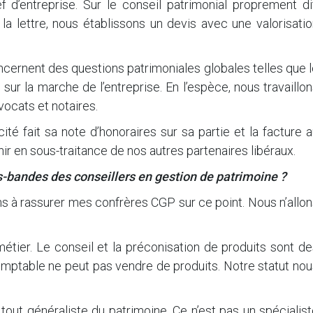
f d’entreprise. Sur le conseil patrimonial proprement di
la lettre, nous établissons un devis avec une valorisati
cernent des questions patrimoniales globales telles que 
r la marche de l’entreprise. En l’espèce, nous travaillo
vocats et notaires.
té fait sa note d’honoraires sur sa partie et la facture 
enir en sous-traitance de nos autres partenaires libéraux.
s-bandes des conseillers en gestion de patrimoine ?
iens à rassurer mes confrères CGP sur ce point. Nous n’allo
tier. Le conseil et la préconisation de produits sont de
comptable ne peut pas vendre de produits. Notre statut no
tout généraliste du patrimoine. Ce n’est pas un spécialis