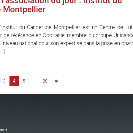
’association du jour : Institut du
 Montpellier
’Institut du Cancer de Montpellier est un Centre de Lut
r de référence en Occitanie, membre du groupe Unicance
u niveau national pour son expertise dans la prise en char
(…)
.
3
4
5
...
20
.com