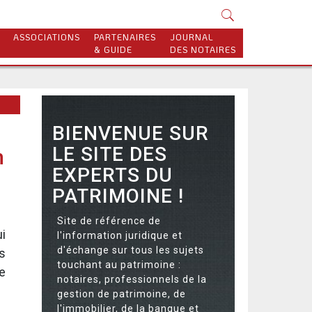
ASSOCIATIONS
PARTENAIRES
JOURNAL
& GUIDE
DES NOTAIRES
BIENVENUE SUR
LE SITE DES
n
EXPERTS DU
PATRIMOINE !
Site de référence de
i
l'information juridique et
d'échange sur tous les sujets
s
touchant au patrimoine :
e
notaires, professionnels de la
gestion de patrimoine, de
l'immobilier, de la banque et