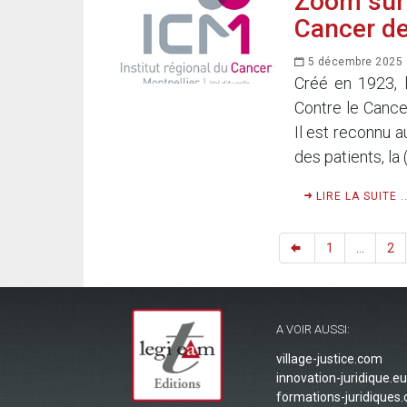
Zoom sur l
Cancer de
5 décembre 2025
Créé en 1923, l
Contre le Cance
Il est reconnu a
des patients, la 
LIRE LA SUITE ..
1
...
2
A VOIR AUSSI:
village-justice.com
innovation-juridique.eu
formations-juridiques