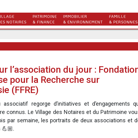
ILLAGE
PATRIMOINE
IMMOBILIER
FAMILLE
ES NOTAIRES
& FINANCE
& ENVIRONNEMENT
& PERSONNES
r l’association du jour : Fondatio
se pour la Recherche sur
sie (FFRE)
 associatif regorge d’initiatives et d’engagements qu
tre connus. Le Village des Notaires et du Patrimoine vou
is par semaine, les portraits de deux associations et d
 💪🏼.