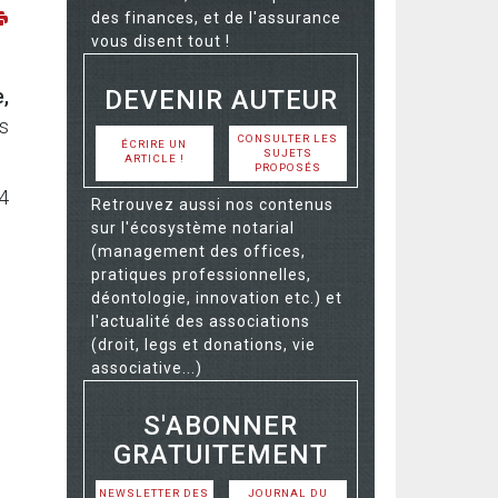
des finances, et de l'assurance
vous disent tout !
DEVENIR AUTEUR
,
es
CONSULTER LES
ÉCRIRE UN
SUJETS
ARTICLE !
PROPOSÉS
 4
Retrouvez aussi nos contenus
sur l'écosystème notarial
(management des offices,
pratiques professionnelles,
déontologie, innovation etc.) et
l'actualité des associations
(droit, legs et donations, vie
associative...)
S'ABONNER
GRATUITEMENT
NEWSLETTER DES
JOURNAL DU