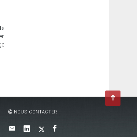
te
r.
ge
NOUS CONTACTER