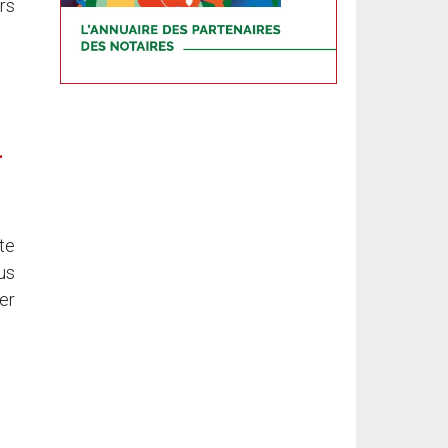
rs
-
te
us
er