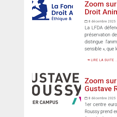
Zoom sur 
Droit Ani
8 décembre 2025
La LFDA défend,
préservation de
distingue l’ani
sensible », que 
LIRE LA SUITE ..
Zoom sur l
Gustave 
8 décembre 2025
1er centre eur
Roussy prend en