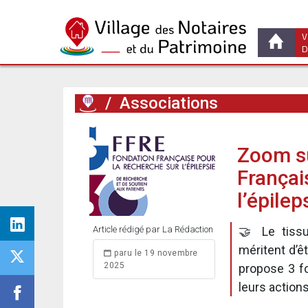
V
D
/
Associations
Zoom su
Françai
l’épilep
Article rédigé par La Rédaction
🤝 Le tissu
méritent d’ê
paru le 19 novembre
2025
propose 3 fo
leurs actions