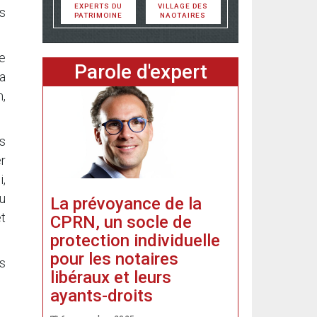
EXPERTS DU
VILLAGE DES
s
PATRIMOINE
NAOTAIRES
re
Parole d'expert
la
n,
es
r
i,
tu
La prévoyance de la
t
CPRN, un socle de
protection individuelle
pour les notaires
s
libéraux et leurs
ayants-droits