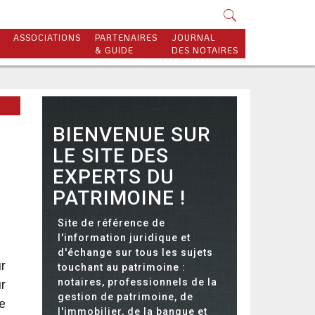
ASSOCIATIONS
PARTENAIRES
JOURNAL
& GUIDE
DES NOTAIRES
BIENVENUE SUR
LE SITE DES
EXPERTS DU
PATRIMOINE !
Site de référence de
l'information juridique et
d'échange sur tous les sujets
r
touchant au patrimoine :
notaires, professionnels de la
r
gestion de patrimoine, de
e
l'immobilier, de la banque et