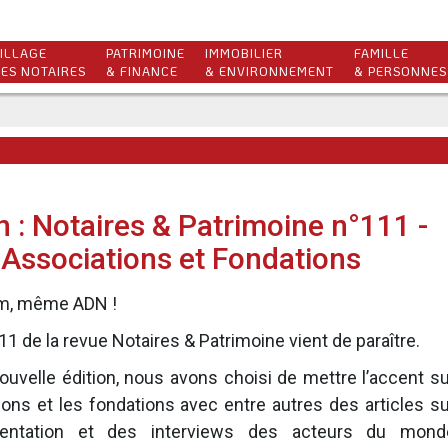
ILLAGE
PATRIMOINE
IMMOBILIER
FAMILLE
ES NOTAIRES
& FINANCE
& ENVIRONNEMENT
& PERSONNES
n : Notaires & Patrimoine n°111 -
 Associations et Fondations
m, même ADN !
11 de la revue
Notaires & Patrimoine
vient de paraître.
ouvelle édition, nous avons choisi de mettre l’accent su
ions et les fondations avec entre autres des articles su
mentation et des interviews des acteurs du mond