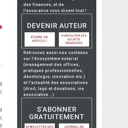
des finances, et de
l'assurance vous disent tout !
DEVENIR AUTEUR
CONSULTER LES
ÉCRIRE UN
SUJETS
ARTICLE !
PROPOSÉS
Retrouvez aussi nos contenus
sur l'écosystème notarial
(management des offices,
:
pratiques professionnelles,
déontologie, innovation etc.)
et l'actualité des associations
ut
(droit, legs et donations, vie
n,
associative...)
S'ABONNER
t
GRATUITEMENT
n,
es
NEWSLETTER DES
JOURNAL DU