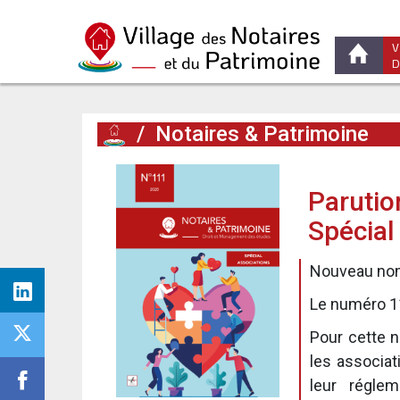
V
D
/
Notaires & Patrimoine
Parutio
Spécial
Nouveau no
Le numéro 1
Pour cette n
les associat
leur régle