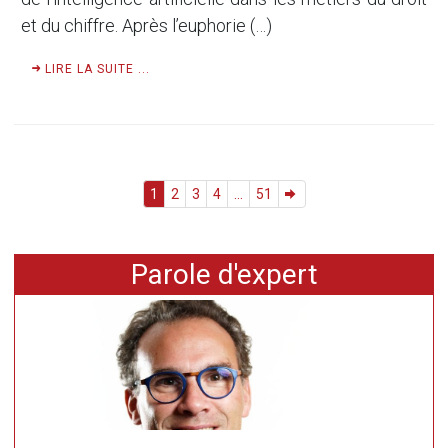
et du chiffre. Après l’euphorie (…)
LIRE LA SUITE ...
1
2
3
4
...
51
Parole d'expert